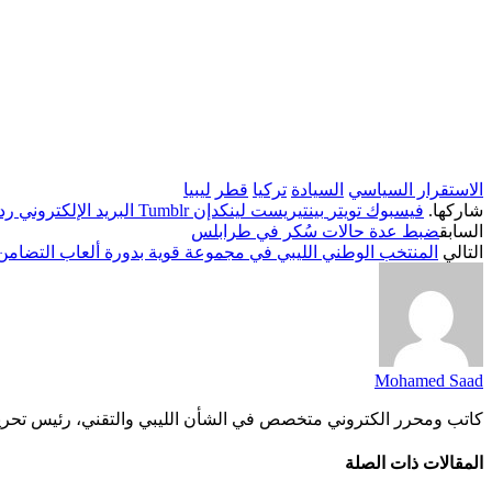
الاستقرار السياسي
السيادة
تركيا
قطر
ليبيا
شاركها.
فيسبوك
تويتر
بينتيريست
لينكدإن
Tumblr
البريد الإلكتروني
رد
السابق
ضبط عدة حالات سُكر في طرابلس
التالي
المنتخب الوطني الليبي في مجموعة قوية بدورة ألعاب التضامن
Mohamed Saad
كاتب ومحرر الكتروني متخصص في الشأن الليبي والتقني، رئيس تحرير موقع ليبيا الحياة 24، أعمل على تغطية آخر المستجدات المحلية والدو
المقالات
ذات الصلة