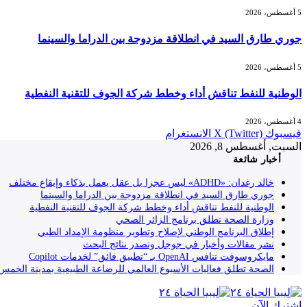
5 أغسطس، 2026
جوري طارق السيد في انطلاقة مزدوجة بين الدراما والسينما
5 أغسطس، 2026
الوطنية للنفط تناقش أداء وخطط شركة الجوف للتقنية النفطية
4 أغسطس، 2026
فيسبوك
X (Twitter)
الانستغرام
السبت, أغسطس 8, 2026
أخبار شائعة
خالد رغدان: «ADHD» ليس عجزا بل عقل يعمل بذكاء وإيقاع مختلف
جوري طارق السيد في انطلاقة مزدوجة بين الدراما والسينما
الوطنية للنفط تناقش أداء وخطط شركة الجوف للتقنية النفطية
وزارة الصحة تطلق برنامج الزائر الصحي
إطلاق البرنامج الوطني لإصلاح وتطوير منظومة الإمداد الطبي
نشر مقالات وأخبار في جوجل وتصدر نتائج البحث
مايكروسوفت تنافس OpenAI بـ “تطبيق فائق” لخدمات Copilot
الصحة تطلق فعاليات الأسبوع العالمي للرضاعة الطبيعية بمدينة الخمس
إشترك الآن