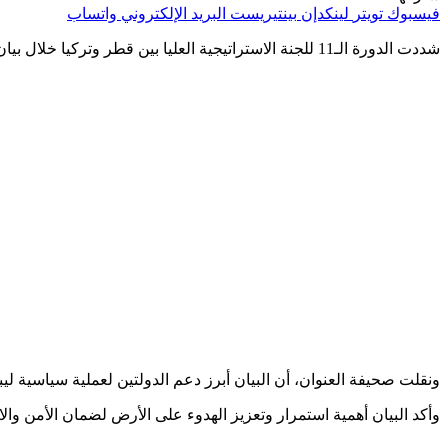
فيسبوك
تويتر
لينكدإن
بينتيريست
البريد الإلكتروني
واتساب
شددت الدورة الـ11 للجنة الاستراتيجية العليا بين قطر وتركيا خلال بيان مشترك أن الدولتان على التزامهما بسيادة ليبيا ووحدة أراضيها.
ونقلت صحيفة العنوان، أن البيان أبرز دعم الدولتين لعملية سياسية ليبية
وأكد البيان أهمية استمرار وتعزيز الهدوء على الأرض لضمان الأمن والاست