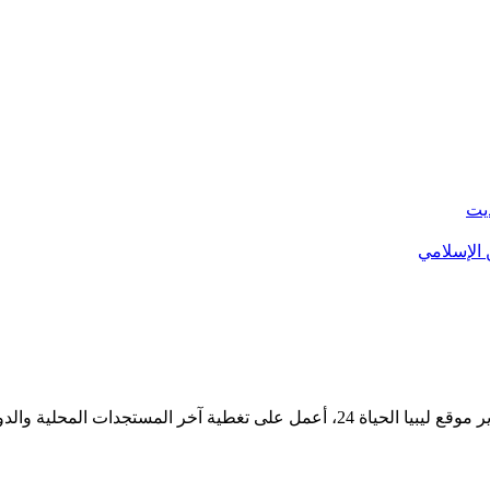
يت
 الإسلامي
لية لتقديم محتوى إخباري دقيق وموثوق