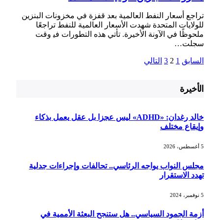
تراجع أسعار النفط​ العالمية بعد⁣ قفزة​ في مخزونات البنزين
للولايات المتحدة شهدت الأسعار العالمية للنفط تراجعًا
ملحوظًا في الآونة الأخيرة. تأتي هذه التطورات في‍ وقت
سجلت…
السابق
1
2
3
التالي
الأخيرة
خالد رغدان: «ADHD» ليس عجزا بل عقل يعمل بذكاء
وإيقاع مختلف
5 أغسطس، 2026
مجلس النواب يواجه الرئاسي.. تحالفات وإجراءات جدلية
تهدد الاستقرار
5 نوفمبر، 2024
أزمة الجمود السياسي.. هل ستنجح البعثة الأممية في