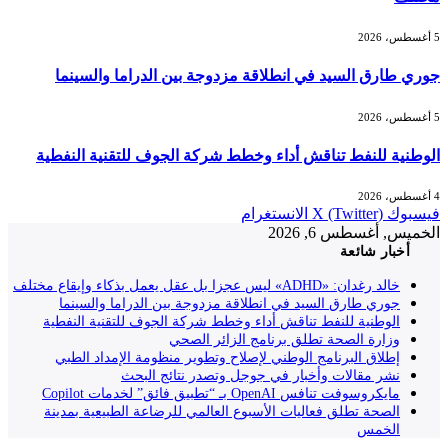
5 أغسطس، 2026
جوري طارق السيد في انطلاقة مزدوجة بين الدراما والسينما
5 أغسطس، 2026
الوطنية للنفط تناقش أداء وخطط شركة الجوف للتقنية النفطية
4 أغسطس، 2026
فيسبوك
X (Twitter)
الانستغرام
الخميس, أغسطس 6, 2026
أخبار شائعة
خالد رغدان: «ADHD» ليس عجزا بل عقل يعمل بذكاء وإيقاع مختلف
جوري طارق السيد في انطلاقة مزدوجة بين الدراما والسينما
الوطنية للنفط تناقش أداء وخطط شركة الجوف للتقنية النفطية
وزارة الصحة تطلق برنامج الزائر الصحي
إطلاق البرنامج الوطني لإصلاح وتطوير منظومة الإمداد الطبي
نشر مقالات وأخبار في جوجل وتصدر نتائج البحث
مايكروسوفت تنافس OpenAI بـ “تطبيق فائق” لخدمات Copilot
الصحة تطلق فعاليات الأسبوع العالمي للرضاعة الطبيعية بمدينة
الخمس