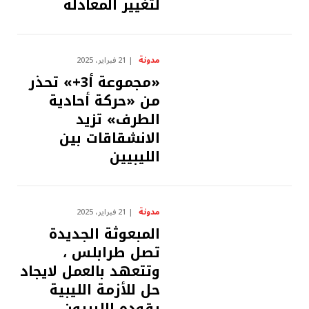
لتغيير المعادلة
مدونة
21 فبراير، 2025
«مجموعة أ3+» تحذر
من «حركة أحادية
الطرف» تزيد
الانشقاقات بين
الليبيين
مدونة
21 فبراير، 2025
المبعوثة الجديدة
تصل طرابلس ،
وتتعهد بالعمل لايجاد
حل للأزمة الليبية
يقوده الليبيون