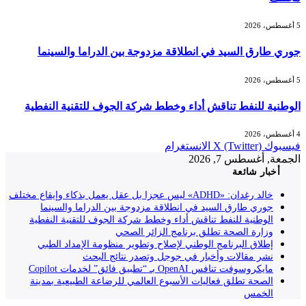
5 أغسطس، 2026
جوري طارق السيد في انطلاقة مزدوجة بين الدراما والسينما
5 أغسطس، 2026
الوطنية للنفط تناقش أداء وخطط شركة الجوف للتقنية النفطية
4 أغسطس، 2026
فيسبوك
X (Twitter)
الانستغرام
الجمعة, أغسطس 7, 2026
أخبار شائعة
خالد رغدان: «ADHD» ليس عجزا بل عقل يعمل بذكاء وإيقاع مختلف
جوري طارق السيد في انطلاقة مزدوجة بين الدراما والسينما
الوطنية للنفط تناقش أداء وخطط شركة الجوف للتقنية النفطية
وزارة الصحة تطلق برنامج الزائر الصحي
إطلاق البرنامج الوطني لإصلاح وتطوير منظومة الإمداد الطبي
نشر مقالات وأخبار في جوجل وتصدر نتائج البحث
مايكروسوفت تنافس OpenAI بـ “تطبيق فائق” لخدمات Copilot
الصحة تطلق فعاليات الأسبوع العالمي للرضاعة الطبيعية بمدينة
الخمس