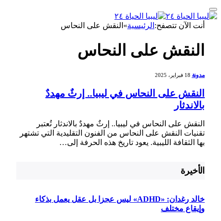
أنت الآن تتصفح:
الرئيسية
»
النقش على النحاس
النقش على النحاس
مدونة
18 فبراير، 2025
النقش على النحاس في ليبيا.. إرثٌ مهددٌ
بالاندثار
النقش​ على⁢ النحاس‌ في ليبيا..⁤ إرثٌ⁣ مهددٌ‌ بالاندثار تُعتبر
تقنيات النقش على النحاس من الفنون التقليدية التي تشتهر
بها ‌الثقافة الليبية. يعود‍ تاريخ هذه الحرفة‍ إلى…
الأخيرة
خالد رغدان: «ADHD» ليس عجزا بل عقل يعمل بذكاء
وإيقاع مختلف