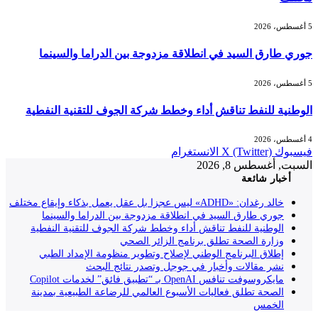
5 أغسطس، 2026
جوري طارق السيد في انطلاقة مزدوجة بين الدراما والسينما
5 أغسطس، 2026
الوطنية للنفط تناقش أداء وخطط شركة الجوف للتقنية النفطية
4 أغسطس، 2026
فيسبوك
X (Twitter)
الانستغرام
السبت, أغسطس 8, 2026
أخبار شائعة
خالد رغدان: «ADHD» ليس عجزا بل عقل يعمل بذكاء وإيقاع مختلف
جوري طارق السيد في انطلاقة مزدوجة بين الدراما والسينما
الوطنية للنفط تناقش أداء وخطط شركة الجوف للتقنية النفطية
وزارة الصحة تطلق برنامج الزائر الصحي
إطلاق البرنامج الوطني لإصلاح وتطوير منظومة الإمداد الطبي
نشر مقالات وأخبار في جوجل وتصدر نتائج البحث
مايكروسوفت تنافس OpenAI بـ “تطبيق فائق” لخدمات Copilot
الصحة تطلق فعاليات الأسبوع العالمي للرضاعة الطبيعية بمدينة
الخمس