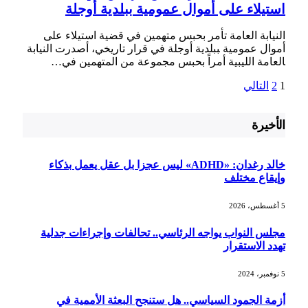
استيلاء على أموال عمومية ببلدية أوجلة
النيابة العامة تأمر بحبس متهمين⁤ في قضية استيلاء‍ على
أموال عمومية ‍ببلدية أوجلة في قرار تاريخي، أصدرت النيابة
‍العامة‌ الليبية ‌أمراً بحبس مجموعة من المتهمين في⁣…
1
2
التالي
الأخيرة
خالد رغدان: «ADHD» ليس عجزا بل عقل يعمل بذكاء
وإيقاع مختلف
5 أغسطس، 2026
مجلس النواب يواجه الرئاسي.. تحالفات وإجراءات جدلية
تهدد الاستقرار
5 نوفمبر، 2024
أزمة الجمود السياسي.. هل ستنجح البعثة الأممية في