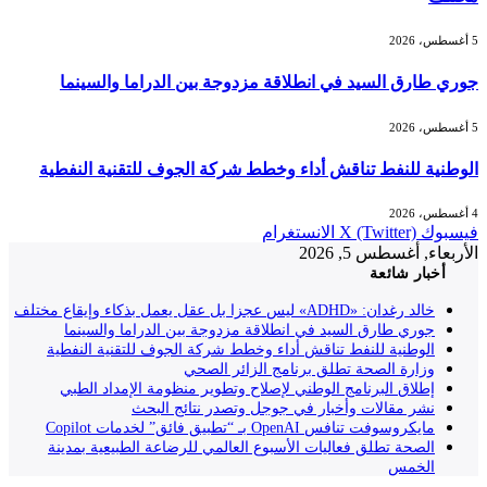
5 أغسطس، 2026
جوري طارق السيد في انطلاقة مزدوجة بين الدراما والسينما
5 أغسطس، 2026
الوطنية للنفط تناقش أداء وخطط شركة الجوف للتقنية النفطية
4 أغسطس، 2026
فيسبوك
X (Twitter)
الانستغرام
الأربعاء, أغسطس 5, 2026
أخبار شائعة
خالد رغدان: «ADHD» ليس عجزا بل عقل يعمل بذكاء وإيقاع مختلف
جوري طارق السيد في انطلاقة مزدوجة بين الدراما والسينما
الوطنية للنفط تناقش أداء وخطط شركة الجوف للتقنية النفطية
وزارة الصحة تطلق برنامج الزائر الصحي
إطلاق البرنامج الوطني لإصلاح وتطوير منظومة الإمداد الطبي
نشر مقالات وأخبار في جوجل وتصدر نتائج البحث
مايكروسوفت تنافس OpenAI بـ “تطبيق فائق” لخدمات Copilot
الصحة تطلق فعاليات الأسبوع العالمي للرضاعة الطبيعية بمدينة
الخمس