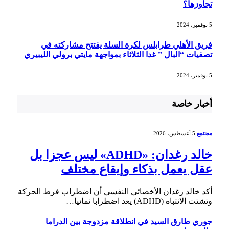
تجاوزها؟
5 نوفمبر، 2024
فريق الأهلي طرابلس لكرة السلة يفتتح مشاركته في
تصفيات “البال ” غدا الثلاثاء بمواجهة مايتي برولي الليبيري
5 نوفمبر، 2024
أخبار خاصة
مجتمع
5 أغسطس، 2026
خالد رغدان: «ADHD» ليس عجزا بل
عقل يعمل بذكاء وإيقاع مختلف
أكد خالد رغدان الأخصائي النفسي أن اضطراب فرط الحركة
وتشتت الانتباه (ADHD) يعد اضطرابا نمائيا…
جوري طارق السيد في انطلاقة مزدوجة بين الدراما