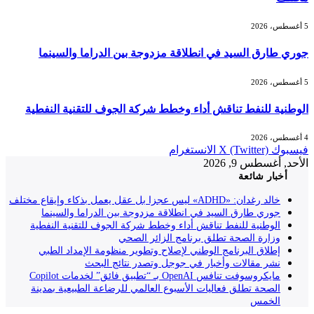
5 أغسطس، 2026
جوري طارق السيد في انطلاقة مزدوجة بين الدراما والسينما
5 أغسطس، 2026
الوطنية للنفط تناقش أداء وخطط شركة الجوف للتقنية النفطية
4 أغسطس، 2026
فيسبوك
X (Twitter)
الانستغرام
الأحد, أغسطس 9, 2026
أخبار شائعة
خالد رغدان: «ADHD» ليس عجزا بل عقل يعمل بذكاء وإيقاع مختلف
جوري طارق السيد في انطلاقة مزدوجة بين الدراما والسينما
الوطنية للنفط تناقش أداء وخطط شركة الجوف للتقنية النفطية
وزارة الصحة تطلق برنامج الزائر الصحي
إطلاق البرنامج الوطني لإصلاح وتطوير منظومة الإمداد الطبي
نشر مقالات وأخبار في جوجل وتصدر نتائج البحث
مايكروسوفت تنافس OpenAI بـ “تطبيق فائق” لخدمات Copilot
الصحة تطلق فعاليات الأسبوع العالمي للرضاعة الطبيعية بمدينة
الخمس