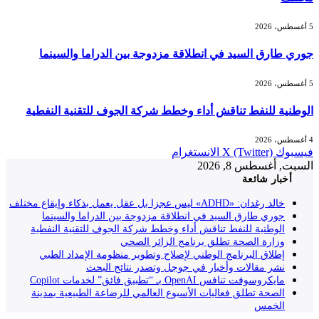
5 أغسطس، 2026
جوري طارق السيد في انطلاقة مزدوجة بين الدراما والسينما
5 أغسطس، 2026
الوطنية للنفط تناقش أداء وخطط شركة الجوف للتقنية النفطية
4 أغسطس، 2026
فيسبوك
X (Twitter)
الانستغرام
السبت, أغسطس 8, 2026
أخبار شائعة
خالد رغدان: «ADHD» ليس عجزا بل عقل يعمل بذكاء وإيقاع مختلف
جوري طارق السيد في انطلاقة مزدوجة بين الدراما والسينما
الوطنية للنفط تناقش أداء وخطط شركة الجوف للتقنية النفطية
وزارة الصحة تطلق برنامج الزائر الصحي
إطلاق البرنامج الوطني لإصلاح وتطوير منظومة الإمداد الطبي
نشر مقالات وأخبار في جوجل وتصدر نتائج البحث
مايكروسوفت تنافس OpenAI بـ “تطبيق فائق” لخدمات Copilot
الصحة تطلق فعاليات الأسبوع العالمي للرضاعة الطبيعية بمدينة
الخمس