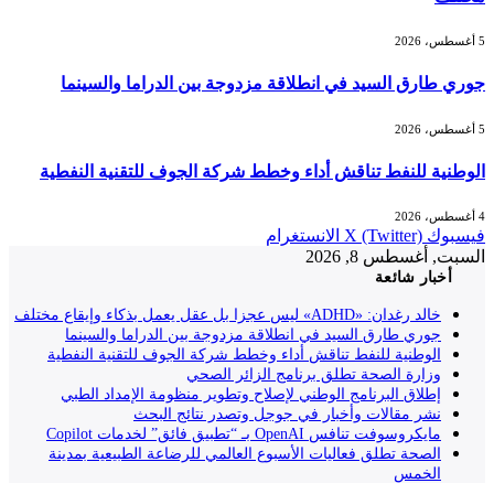
5 أغسطس، 2026
جوري طارق السيد في انطلاقة مزدوجة بين الدراما والسينما
5 أغسطس، 2026
الوطنية للنفط تناقش أداء وخطط شركة الجوف للتقنية النفطية
4 أغسطس، 2026
فيسبوك
X (Twitter)
الانستغرام
السبت, أغسطس 8, 2026
أخبار شائعة
خالد رغدان: «ADHD» ليس عجزا بل عقل يعمل بذكاء وإيقاع مختلف
جوري طارق السيد في انطلاقة مزدوجة بين الدراما والسينما
الوطنية للنفط تناقش أداء وخطط شركة الجوف للتقنية النفطية
وزارة الصحة تطلق برنامج الزائر الصحي
إطلاق البرنامج الوطني لإصلاح وتطوير منظومة الإمداد الطبي
نشر مقالات وأخبار في جوجل وتصدر نتائج البحث
مايكروسوفت تنافس OpenAI بـ “تطبيق فائق” لخدمات Copilot
الصحة تطلق فعاليات الأسبوع العالمي للرضاعة الطبيعية بمدينة
الخمس