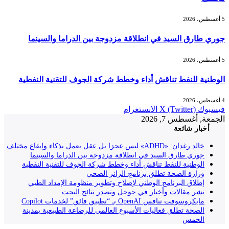
5 أغسطس، 2026
جوري طارق السيد في انطلاقة مزدوجة بين الدراما والسينما
5 أغسطس، 2026
الوطنية للنفط تناقش أداء وخطط شركة الجوف للتقنية النفطية
4 أغسطس، 2026
فيسبوك
X (Twitter)
الانستغرام
الجمعة, أغسطس 7, 2026
أخبار شائعة
خالد رغدان: «ADHD» ليس عجزا بل عقل يعمل بذكاء وإيقاع مختلف
جوري طارق السيد في انطلاقة مزدوجة بين الدراما والسينما
الوطنية للنفط تناقش أداء وخطط شركة الجوف للتقنية النفطية
وزارة الصحة تطلق برنامج الزائر الصحي
إطلاق البرنامج الوطني لإصلاح وتطوير منظومة الإمداد الطبي
نشر مقالات وأخبار في جوجل وتصدر نتائج البحث
مايكروسوفت تنافس OpenAI بـ “تطبيق فائق” لخدمات Copilot
الصحة تطلق فعاليات الأسبوع العالمي للرضاعة الطبيعية بمدينة
الخمس