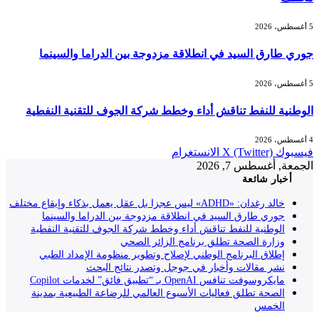
5 أغسطس، 2026
جوري طارق السيد في انطلاقة مزدوجة بين الدراما والسينما
5 أغسطس، 2026
الوطنية للنفط تناقش أداء وخطط شركة الجوف للتقنية النفطية
4 أغسطس، 2026
فيسبوك
X (Twitter)
الانستغرام
الجمعة, أغسطس 7, 2026
أخبار شائعة
خالد رغدان: «ADHD» ليس عجزا بل عقل يعمل بذكاء وإيقاع مختلف
جوري طارق السيد في انطلاقة مزدوجة بين الدراما والسينما
الوطنية للنفط تناقش أداء وخطط شركة الجوف للتقنية النفطية
وزارة الصحة تطلق برنامج الزائر الصحي
إطلاق البرنامج الوطني لإصلاح وتطوير منظومة الإمداد الطبي
نشر مقالات وأخبار في جوجل وتصدر نتائج البحث
مايكروسوفت تنافس OpenAI بـ “تطبيق فائق” لخدمات Copilot
الصحة تطلق فعاليات الأسبوع العالمي للرضاعة الطبيعية بمدينة
الخمس