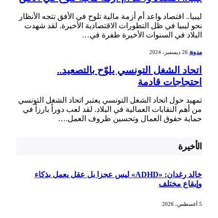
ليبيا.. اقتصاد ‍واعد ⁢أم ‌أزمة‍ مالية تلوح في الأفق تتجه الأنظار
نحو ليبيا في ظل التطورات الاقتصادية الأخيرة. لقد شهدت
البلاد في ⁤السنوات⁤ الأخيرة طفرة في⁣…
مدونة
26 ديسمبر، 2024
اتحاد الشغل التونسي يلوّح بالتصعيد..
احتجاجات قادمة
تمهيد حول اتحاد الشغل التونسي يعتبر اتحاد الشغل التونسي
من أهم النقابات العمالية في البلاد. لقد لعب دوراً ⁤بارزاً في
حماية حقوق العمال وتحسين ظروف العمل.…
الأخيرة
خالد رغدان: «ADHD» ليس عجزا بل عقل يعمل بذكاء
وإيقاع مختلف
5 أغسطس، 2026