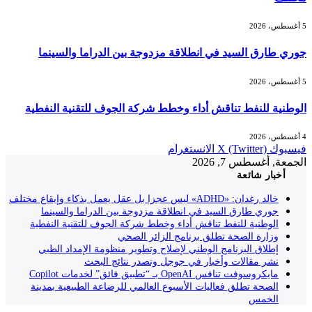
5 أغسطس، 2026
جوري طارق السيد في انطلاقة مزدوجة بين الدراما والسينما
5 أغسطس، 2026
الوطنية للنفط تناقش أداء وخطط شركة الجوف للتقنية النفطية
4 أغسطس، 2026
فيسبوك
X (Twitter)
الانستغرام
الجمعة, أغسطس 7, 2026
أخبار شائعة
خالد رغدان: «ADHD» ليس عجزا بل عقل يعمل بذكاء وإيقاع مختلف
جوري طارق السيد في انطلاقة مزدوجة بين الدراما والسينما
الوطنية للنفط تناقش أداء وخطط شركة الجوف للتقنية النفطية
وزارة الصحة تطلق برنامج الزائر الصحي
إطلاق البرنامج الوطني لإصلاح وتطوير منظومة الإمداد الطبي
نشر مقالات وأخبار في جوجل وتصدر نتائج البحث
مايكروسوفت تنافس OpenAI بـ “تطبيق فائق” لخدمات Copilot
الصحة تطلق فعاليات الأسبوع العالمي للرضاعة الطبيعية بمدينة
الخمس