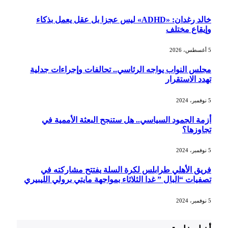
خالد رغدان: «ADHD» ليس عجزا بل عقل يعمل بذكاء
وإيقاع مختلف
5 أغسطس، 2026
مجلس النواب يواجه الرئاسي.. تحالفات وإجراءات جدلية
تهدد الاستقرار
5 نوفمبر، 2024
أزمة الجمود السياسي.. هل ستنجح البعثة الأممية في
تجاوزها؟
5 نوفمبر، 2024
فريق الأهلي طرابلس لكرة السلة يفتتح مشاركته في
تصفيات “البال ” غدا الثلاثاء بمواجهة مايتي برولي الليبيري
5 نوفمبر، 2024