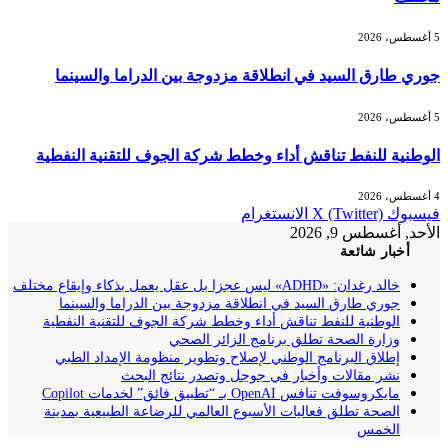
5 أغسطس، 2026
جوري طارق السيد في انطلاقة مزدوجة بين الدراما والسينما
5 أغسطس، 2026
الوطنية للنفط تناقش أداء وخطط شركة الجوف للتقنية النفطية
4 أغسطس، 2026
فيسبوك
X (Twitter)
الانستغرام
الأحد, أغسطس 9, 2026
أخبار شائعة
خالد رغدان: «ADHD» ليس عجزا بل عقل يعمل بذكاء وإيقاع مختلف
جوري طارق السيد في انطلاقة مزدوجة بين الدراما والسينما
الوطنية للنفط تناقش أداء وخطط شركة الجوف للتقنية النفطية
وزارة الصحة تطلق برنامج الزائر الصحي
إطلاق البرنامج الوطني لإصلاح وتطوير منظومة الإمداد الطبي
نشر مقالات وأخبار في جوجل وتصدر نتائج البحث
مايكروسوفت تنافس OpenAI بـ “تطبيق فائق” لخدمات Copilot
الصحة تطلق فعاليات الأسبوع العالمي للرضاعة الطبيعية بمدينة
الخمس