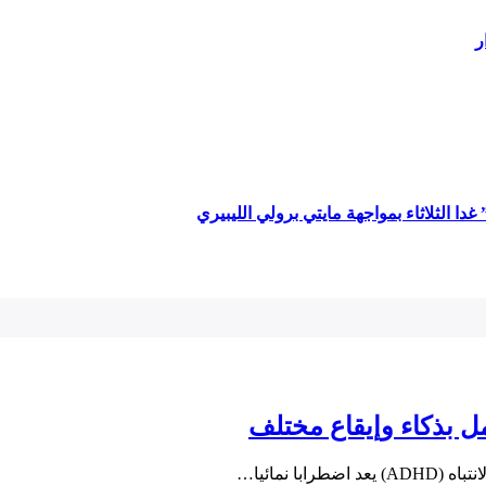
ر
ا الثلاثاء بمواجهة مايتي برولي الليبيري
 نمائيا…