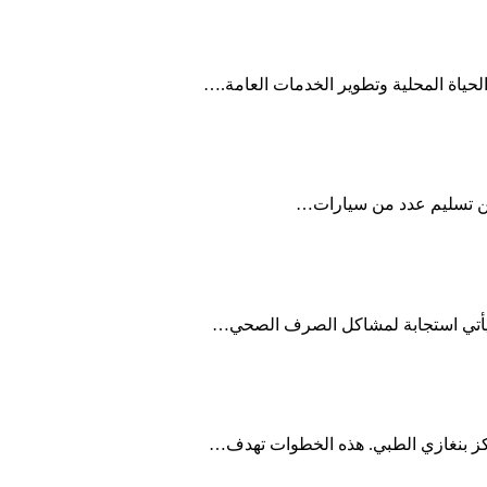
 ⁢عن تسليم عدد من سيارات…
ار⁤ يأتي استجابة لمشاكل الصرف الصحي…
 مركز ⁢بنغازي الطبي. هذه الخطوات تهدف…