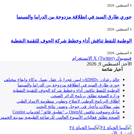
5 أغسطس، 2026
جوري طارق السيد في انطلاقة مزدوجة بين الدراما والسينما
5 أغسطس، 2026
الوطنية للنفط تناقش أداء وخطط شركة الجوف للتقنية النفطية
4 أغسطس، 2026
فيسبوك
X (Twitter)
الانستغرام
الأحد, أغسطس 9, 2026
أخبار شائعة
خالد رغدان: «ADHD» ليس عجزا بل عقل يعمل بذكاء وإيقاع مختلف
جوري طارق السيد في انطلاقة مزدوجة بين الدراما والسينما
الوطنية للنفط تناقش أداء وخطط شركة الجوف للتقنية النفطية
وزارة الصحة تطلق برنامج الزائر الصحي
إطلاق البرنامج الوطني لإصلاح وتطوير منظومة الإمداد الطبي
نشر مقالات وأخبار في جوجل وتصدر نتائج البحث
مايكروسوفت تنافس OpenAI بـ “تطبيق فائق” لخدمات Copilot
الصحة تطلق فعاليات الأسبوع العالمي للرضاعة الطبيعية بمدينة الخمس
إشترك الآن