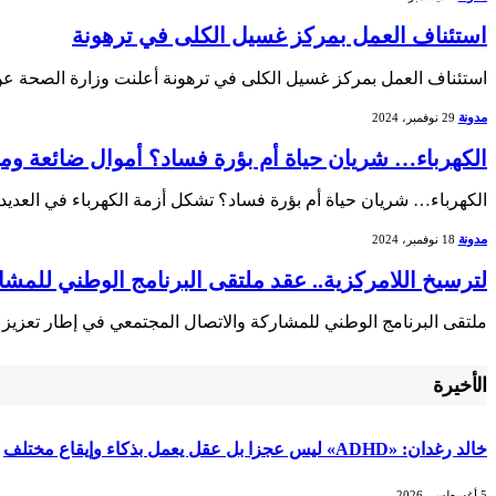
استئناف العمل بمركز غسيل الكلى في ترهونة
استئناف العمل بمركز غسيل الكلى في ترهونة أعلنت وزارة الصحة عن⁢
مدونة
29 نوفمبر، 2024
الكهرباء… شريان حياة أم بؤرة فساد؟ أموال ضائعة وم
الكهرباء… شريان حياة أم بؤرة فساد؟ تشكل أزمة الكهرباء ⁢في‌ العديد
مدونة
18 نوفمبر، 2024
لترسيخ اللامركزية.. عقد ملتقى البرنامج الوطني للمش
ملتقى البرنامج الوطني⁤ للمشاركة والاتصال المجتمعي في إطار تعزيز ا
الأخيرة
خالد رغدان: «ADHD» ليس عجزا بل عقل يعمل بذكاء وإيقاع مختلف
5 أغسطس، 2026