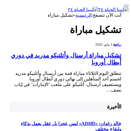
أنت الآن تتصفح:
الرئيسية
»
تشكيل مباراة
تشكيل مباراة
رياضة
5 مايو، 2026
تشكيل مباراة أرسنال وأتلتيكو مدريد في دوري
أبطال أوروبا
تنطلق اليوم الثلاثاء مباراة قمة بين أرسنال وأتلتيكو مدريد
لحسم أحد المتأهلين إلى نهائي دوري أبطال أوروبا.
ويستضيف أرسنال، أتلتيكو على ملعب ‘الإمارات’ في إياب
نصف…
الأخيرة
خالد رغدان: «ADHD» ليس عجزا بل عقل يعمل بذكاء
وإيقاع مختلف