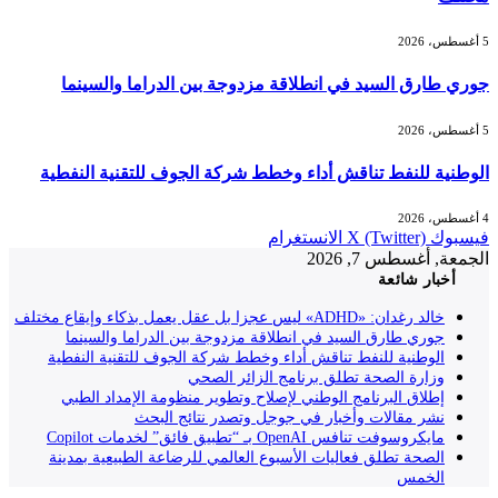
5 أغسطس، 2026
جوري طارق السيد في انطلاقة مزدوجة بين الدراما والسينما
5 أغسطس، 2026
الوطنية للنفط تناقش أداء وخطط شركة الجوف للتقنية النفطية
4 أغسطس، 2026
فيسبوك
X (Twitter)
الانستغرام
الجمعة, أغسطس 7, 2026
أخبار شائعة
خالد رغدان: «ADHD» ليس عجزا بل عقل يعمل بذكاء وإيقاع مختلف
جوري طارق السيد في انطلاقة مزدوجة بين الدراما والسينما
الوطنية للنفط تناقش أداء وخطط شركة الجوف للتقنية النفطية
وزارة الصحة تطلق برنامج الزائر الصحي
إطلاق البرنامج الوطني لإصلاح وتطوير منظومة الإمداد الطبي
نشر مقالات وأخبار في جوجل وتصدر نتائج البحث
مايكروسوفت تنافس OpenAI بـ “تطبيق فائق” لخدمات Copilot
الصحة تطلق فعاليات الأسبوع العالمي للرضاعة الطبيعية بمدينة
الخمس