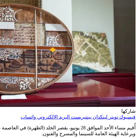
شاركها
فيسبوك
تويتر
لينكدإن
بينتيريست
البريد الإلكتروني
واتساب
أُقيم مساء الأحد الموافق 28 يونيو، بقصر الخلد
وبرعاية الهيئة العامة للسينما والمسرح والفنون.