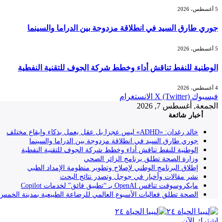
5 أغسطس، 2026
جوري طارق السيد في انطلاقة مزدوجة بين الدراما والسينما
5 أغسطس، 2026
الوطنية للنفط تناقش أداء وخطط شركة الجوف للتقنية النفطية
4 أغسطس، 2026
فيسبوك
X (Twitter)
الانستغرام
الجمعة, أغسطس 7, 2026
أخبار شائعة
خالد رغدان: «ADHD» ليس عجزا بل عقل يعمل بذكاء وإيقاع مختلف
جوري طارق السيد في انطلاقة مزدوجة بين الدراما والسينما
الوطنية للنفط تناقش أداء وخطط شركة الجوف للتقنية النفطية
وزارة الصحة تطلق برنامج الزائر الصحي
إطلاق البرنامج الوطني لإصلاح وتطوير منظومة الإمداد الطبي
نشر مقالات وأخبار في جوجل وتصدر نتائج البحث
مايكروسوفت تنافس OpenAI بـ “تطبيق فائق” لخدمات Copilot
الصحة تطلق فعاليات الأسبوع العالمي للرضاعة الطبيعية بمدينة الخمس
إشترك الآن