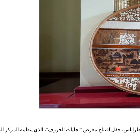
 (الظهرة) في العاصمة طرابلس، حفل افتتاح معرض “تجليات الحروف”، الذي ينظمه ال