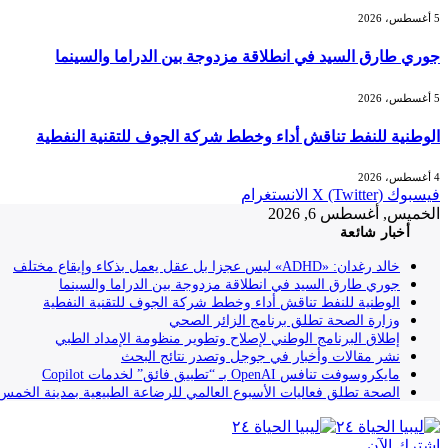
5 أغسطس، 2026
جوري طارق السيد في انطلاقة مزدوجة بين الدراما والسينما
5 أغسطس، 2026
الوطنية للنفط تناقش أداء وخطط شركة الجوف للتقنية النفطية
4 أغسطس، 2026
فيسبوك
X (Twitter)
الانستغرام
الخميس, أغسطس 6, 2026
أخبار شائعة
خالد رغدان: «ADHD» ليس عجزا بل عقل يعمل بذكاء وإيقاع مختلف
جوري طارق السيد في انطلاقة مزدوجة بين الدراما والسينما
الوطنية للنفط تناقش أداء وخطط شركة الجوف للتقنية النفطية
وزارة الصحة تطلق برنامج الزائر الصحي
إطلاق البرنامج الوطني لإصلاح وتطوير منظومة الإمداد الطبي
نشر مقالات وأخبار في جوجل وتصدر نتائج البحث
مايكروسوفت تنافس OpenAI بـ “تطبيق فائق” لخدمات Copilot
الصحة تطلق فعاليات الأسبوع العالمي للرضاعة الطبيعية بمدينة الخمس
إشترك الآن