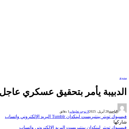
مدونة
الدبيبة يأمر بتحقيق عسكري عاجل 
الباحث
28 أبريل، 2025
لا توجد تعليقات
1 دقائق
فيسبوك
تويتر
بينتيريست
لينكدإن
Tumblr
البريد الإلكتروني
واتساب
شاركها
فيسبوك
تويتر
لينكدإن
بينتيريست
البريد الإلكتروني
واتساب