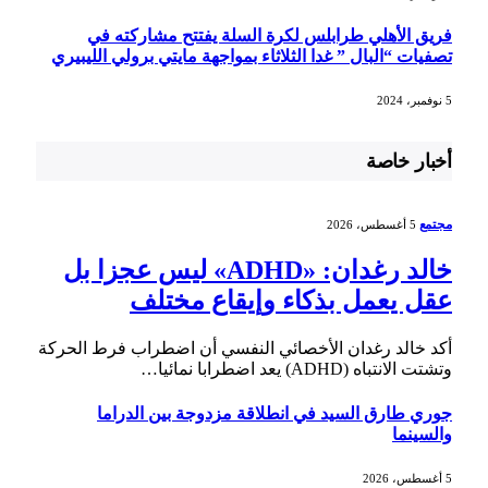
فريق الأهلي طرابلس لكرة السلة يفتتح مشاركته في
تصفيات “البال ” غدا الثلاثاء بمواجهة مايتي برولي الليبيري
5 نوفمبر، 2024
أخبار خاصة
مجتمع
5 أغسطس، 2026
خالد رغدان: «ADHD» ليس عجزا بل
عقل يعمل بذكاء وإيقاع مختلف
أكد خالد رغدان الأخصائي النفسي أن اضطراب فرط الحركة
وتشتت الانتباه (ADHD) يعد اضطرابا نمائيا…
جوري طارق السيد في انطلاقة مزدوجة بين الدراما
والسينما
5 أغسطس، 2026