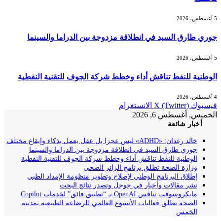
5 أغسطس، 2026
جوري طارق السيد في انطلاقة مزدوجة بين الدراما والسينما
5 أغسطس، 2026
الوطنية للنفط تناقش أداء وخطط شركة الجوف للتقنية النفطية
4 أغسطس، 2026
فيسبوك
X (Twitter)
الانستغرام
الخميس, أغسطس 6, 2026
أخبار شائعة
خالد رغدان: «ADHD» ليس عجزا بل عقل يعمل بذكاء وإيقاع مختلف
جوري طارق السيد في انطلاقة مزدوجة بين الدراما والسينما
الوطنية للنفط تناقش أداء وخطط شركة الجوف للتقنية النفطية
وزارة الصحة تطلق برنامج الزائر الصحي
إطلاق البرنامج الوطني لإصلاح وتطوير منظومة الإمداد الطبي
نشر مقالات وأخبار في جوجل وتصدر نتائج البحث
مايكروسوفت تنافس OpenAI بـ “تطبيق فائق” لخدمات Copilot
الصحة تطلق فعاليات الأسبوع العالمي للرضاعة الطبيعية بمدينة
الخمس