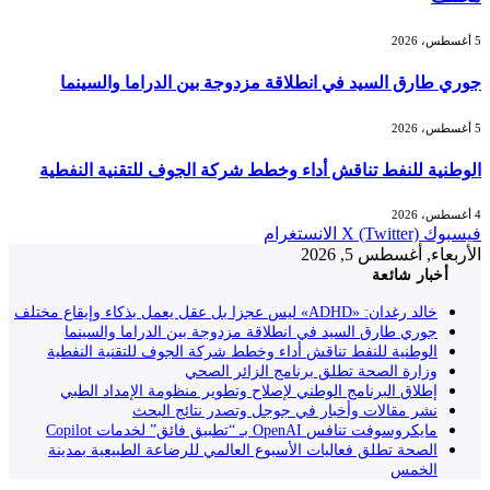
5 أغسطس، 2026
جوري طارق السيد في انطلاقة مزدوجة بين الدراما والسينما
5 أغسطس، 2026
الوطنية للنفط تناقش أداء وخطط شركة الجوف للتقنية النفطية
4 أغسطس، 2026
فيسبوك
X (Twitter)
الانستغرام
الأربعاء, أغسطس 5, 2026
أخبار شائعة
خالد رغدان: «ADHD» ليس عجزا بل عقل يعمل بذكاء وإيقاع مختلف
جوري طارق السيد في انطلاقة مزدوجة بين الدراما والسينما
الوطنية للنفط تناقش أداء وخطط شركة الجوف للتقنية النفطية
وزارة الصحة تطلق برنامج الزائر الصحي
إطلاق البرنامج الوطني لإصلاح وتطوير منظومة الإمداد الطبي
نشر مقالات وأخبار في جوجل وتصدر نتائج البحث
مايكروسوفت تنافس OpenAI بـ “تطبيق فائق” لخدمات Copilot
الصحة تطلق فعاليات الأسبوع العالمي للرضاعة الطبيعية بمدينة
الخمس