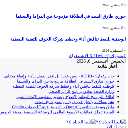
5 أغسطس، 2026
جوري طارق السيد في انطلاقة مزدوجة بين الدراما والسينما
5 أغسطس، 2026
الوطنية للنفط تناقش أداء وخطط شركة الجوف للتقنية النفطية
4 أغسطس، 2026
فيسبوك
X (Twitter)
الانستغرام
الخميس, أغسطس 6, 2026
أخبار شائعة
خالد رغدان: «ADHD» ليس عجزا بل عقل يعمل بذكاء وإيقاع مختلف
جوري طارق السيد في انطلاقة مزدوجة بين الدراما والسينما
الوطنية للنفط تناقش أداء وخطط شركة الجوف للتقنية النفطية
وزارة الصحة تطلق برنامج الزائر الصحي
إطلاق البرنامج الوطني لإصلاح وتطوير منظومة الإمداد الطبي
نشر مقالات وأخبار في جوجل وتصدر نتائج البحث
مايكروسوفت تنافس OpenAI بـ “تطبيق فائق” لخدمات Copilot
الصحة تطلق فعاليات الأسبوع العالمي للرضاعة الطبيعية بمدينة الخمس
إشترك الآن