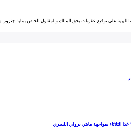
لليبية على توقيع‌ عقوبات بحق المالك والمقاول الخاص ⁢ببناية جنزور. ه
ر
ا الثلاثاء بمواجهة مايتي برولي الليبيري