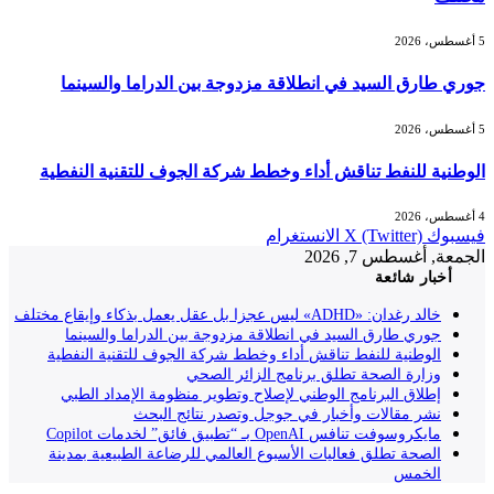
5 أغسطس، 2026
جوري طارق السيد في انطلاقة مزدوجة بين الدراما والسينما
5 أغسطس، 2026
الوطنية للنفط تناقش أداء وخطط شركة الجوف للتقنية النفطية
4 أغسطس، 2026
فيسبوك
X (Twitter)
الانستغرام
الجمعة, أغسطس 7, 2026
أخبار شائعة
خالد رغدان: «ADHD» ليس عجزا بل عقل يعمل بذكاء وإيقاع مختلف
جوري طارق السيد في انطلاقة مزدوجة بين الدراما والسينما
الوطنية للنفط تناقش أداء وخطط شركة الجوف للتقنية النفطية
وزارة الصحة تطلق برنامج الزائر الصحي
إطلاق البرنامج الوطني لإصلاح وتطوير منظومة الإمداد الطبي
نشر مقالات وأخبار في جوجل وتصدر نتائج البحث
مايكروسوفت تنافس OpenAI بـ “تطبيق فائق” لخدمات Copilot
الصحة تطلق فعاليات الأسبوع العالمي للرضاعة الطبيعية بمدينة
الخمس