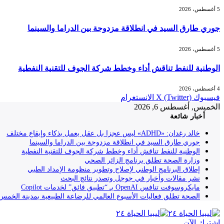
5 أغسطس، 2026
جوري طارق السيد في انطلاقة مزدوجة بين الدراما والسينما
5 أغسطس، 2026
الوطنية للنفط تناقش أداء وخطط شركة الجوف للتقنية النفطية
4 أغسطس، 2026
فيسبوك
X (Twitter)
الانستغرام
الخميس, أغسطس 6, 2026
أخبار شائعة
خالد رغدان: «ADHD» ليس عجزا بل عقل يعمل بذكاء وإيقاع مختلف
جوري طارق السيد في انطلاقة مزدوجة بين الدراما والسينما
الوطنية للنفط تناقش أداء وخطط شركة الجوف للتقنية النفطية
وزارة الصحة تطلق برنامج الزائر الصحي
إطلاق البرنامج الوطني لإصلاح وتطوير منظومة الإمداد الطبي
نشر مقالات وأخبار في جوجل وتصدر نتائج البحث
مايكروسوفت تنافس OpenAI بـ “تطبيق فائق” لخدمات Copilot
الصحة تطلق فعاليات الأسبوع العالمي للرضاعة الطبيعية بمدينة الخمس
إشترك الآن