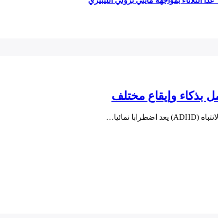
ا الثلاثاء بمواجهة مايتي برولي الليبيري
 نمائيا…