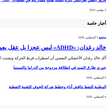
فريق الأهلي طرابلس لكرة السلة يفتتح مشاركته في تصفيات “البال ” غد
5 نوفمبر، 2024
أخبار خاصة
مجتمع
5 أغسطس، 2026
خالد رغدان: «ADHD» ليس عجزا بل عقل يعمل بذكاء وإيقاع مختلف
أكد خالد رغدان الأخصائي النفسي أن اضطراب فرط الحركة وتشتت الانتباه (ADHD) يعد اضطرابا
جوري طارق السيد في انطلاقة مزدوجة بين الدراما والسينما
5 أغسطس، 2026
الوطنية للنفط تناقش أداء وخطط شركة الجوف للتقنية النفطية
4 أغسطس، 2026