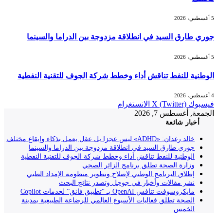
5 أغسطس، 2026
جوري طارق السيد في انطلاقة مزدوجة بين الدراما والسينما
5 أغسطس، 2026
الوطنية للنفط تناقش أداء وخطط شركة الجوف للتقنية النفطية
4 أغسطس، 2026
فيسبوك
X (Twitter)
الانستغرام
الجمعة, أغسطس 7, 2026
أخبار شائعة
خالد رغدان: «ADHD» ليس عجزا بل عقل يعمل بذكاء وإيقاع مختلف
جوري طارق السيد في انطلاقة مزدوجة بين الدراما والسينما
الوطنية للنفط تناقش أداء وخطط شركة الجوف للتقنية النفطية
وزارة الصحة تطلق برنامج الزائر الصحي
إطلاق البرنامج الوطني لإصلاح وتطوير منظومة الإمداد الطبي
نشر مقالات وأخبار في جوجل وتصدر نتائج البحث
مايكروسوفت تنافس OpenAI بـ “تطبيق فائق” لخدمات Copilot
الصحة تطلق فعاليات الأسبوع العالمي للرضاعة الطبيعية بمدينة
الخمس