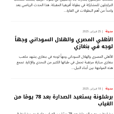
الترايثلون للمشاركة ‌في بطولة أفريقيا المقبلة. هذا الحدث الرياضي يعد
واحداً من أهم ⁤البطولات في القارة…
مدونة
25 فبراير، 2025
الأهلي المصري والهلال السوداني وجهاً
لوجه في بنغازي
الأهلي المصري والهلال السوداني وجهاً⁣ لوجه في بنغازي يشهد ⁣ملعب
بنغازي مباراة مرتقبة تحمل‌ في طياتها الكثير من التحدي والإثارة. تجمع
هذه المواجهة بين أبناء النيل…
مدونة
18 فبراير، 2025
برشلونة يستعيد الصدارة بعد 78 يومًا من
الغياب
برشلونة يستعيد الصدارة بعد 78‌ يومًا من الغياب عاد فريق برشلونة إلى