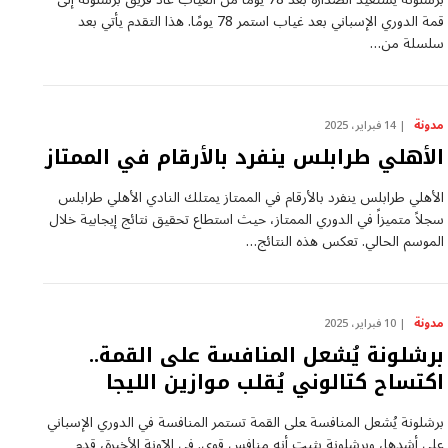
قمة الدوري الإسباني‌ بعد غياب استمر 78 يومًا. هذا التقدم يأتي بعد
سلسلة من…
مدونة
14 فبراير، 2025
الأهلي طرابلس ينفرد بالأرقام في الممتاز
الأهلي ‌طرابلس ⁣ينفرد⁤ بالأرقام في‌ الممتاز يمتلك النادي الأهلي ⁣طرابلس
سجلاً متميزاً في الدوري الممتاز، حيث استطاع تحقيق نتائج إيجابية خلال
الموسم الحالي. تعكس هذه النتائج…
مدونة
10 فبراير، 2025
برشلونة يُشعل المنافسة على القمة..
اكتساح كتالوني يُقلب موازين الليجا
برشلونة يُشعل المنافسة ‍على القمة تستمر المنافسة ⁢في الدوري الإسباني
على ‌أشدها، وبرشلونة​ يثبت أنه منافس قوي. في الآونة الأخيرة، قدم