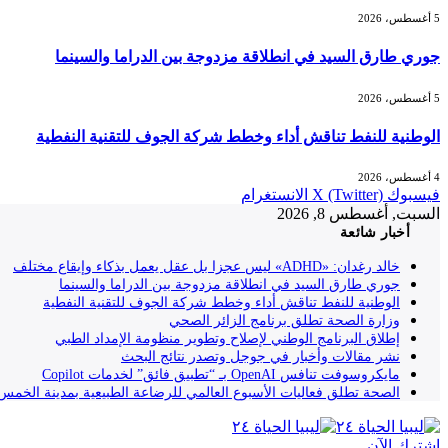
5 أغسطس، 2026
جوري طارق السيد في انطلاقة مزدوجة بين الدراما والسينما
5 أغسطس، 2026
الوطنية للنفط تناقش أداء وخطط شركة الجوف للتقنية النفطية
4 أغسطس، 2026
فيسبوك
X (Twitter)
الانستغرام
السبت, أغسطس 8, 2026
أخبار شائعة
خالد رغدان: «ADHD» ليس عجزا بل عقل يعمل بذكاء وإيقاع مختلف
جوري طارق السيد في انطلاقة مزدوجة بين الدراما والسينما
الوطنية للنفط تناقش أداء وخطط شركة الجوف للتقنية النفطية
وزارة الصحة تطلق برنامج الزائر الصحي
إطلاق البرنامج الوطني لإصلاح وتطوير منظومة الإمداد الطبي
نشر مقالات وأخبار في جوجل وتصدر نتائج البحث
مايكروسوفت تنافس OpenAI بـ “تطبيق فائق” لخدمات Copilot
الصحة تطلق فعاليات الأسبوع العالمي للرضاعة الطبيعية بمدينة الخمس
إشترك الآن