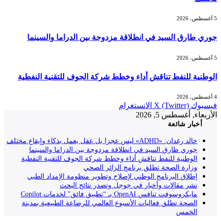
5 أغسطس، 2026
جوري طارق السيد في انطلاقة مزدوجة بين الدراما والسينما
5 أغسطس، 2026
الوطنية للنفط تناقش أداء وخطط شركة الجوف للتقنية النفطية
4 أغسطس، 2026
فيسبوك
X (Twitter)
الانستغرام
الأربعاء, أغسطس 5, 2026
أخبار شائعة
خالد رغدان: «ADHD» ليس عجزا بل عقل يعمل بذكاء وإيقاع مختلف
جوري طارق السيد في انطلاقة مزدوجة بين الدراما والسينما
الوطنية للنفط تناقش أداء وخطط شركة الجوف للتقنية النفطية
وزارة الصحة تطلق برنامج الزائر الصحي
إطلاق البرنامج الوطني لإصلاح وتطوير منظومة الإمداد الطبي
نشر مقالات وأخبار في جوجل وتصدر نتائج البحث
مايكروسوفت تنافس OpenAI بـ “تطبيق فائق” لخدمات Copilot
الصحة تطلق فعاليات الأسبوع العالمي للرضاعة الطبيعية بمدينة
الخمس