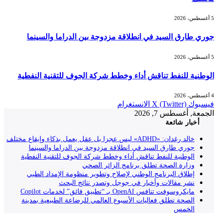
5 أغسطس، 2026
جوري طارق السيد في انطلاقة مزدوجة بين الدراما والسينما
5 أغسطس، 2026
الوطنية للنفط تناقش أداء وخطط شركة الجوف للتقنية النفطية
4 أغسطس، 2026
فيسبوك
X (Twitter)
الانستغرام
الجمعة, أغسطس 7, 2026
أخبار شائعة
خالد رغدان: «ADHD» ليس عجزا بل عقل يعمل بذكاء وإيقاع مختلف
جوري طارق السيد في انطلاقة مزدوجة بين الدراما والسينما
الوطنية للنفط تناقش أداء وخطط شركة الجوف للتقنية النفطية
وزارة الصحة تطلق برنامج الزائر الصحي
إطلاق البرنامج الوطني لإصلاح وتطوير منظومة الإمداد الطبي
نشر مقالات وأخبار في جوجل وتصدر نتائج البحث
مايكروسوفت تنافس OpenAI بـ “تطبيق فائق” لخدمات Copilot
الصحة تطلق فعاليات الأسبوع العالمي للرضاعة الطبيعية بمدينة
الخمس