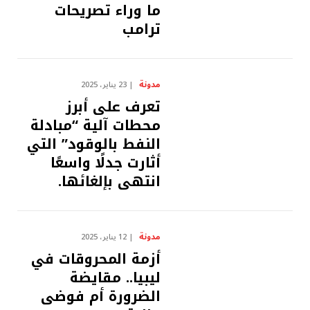
ما وراء تصريحات
ترامب
مدونة
23 يناير، 2025
‎تعرف على أبرز
محطات آلية “مبادلة
النفط بالوقود” التي
أثارت جدلًا واسعًا
انتهى بإلغائها.
مدونة
12 يناير، 2025
أزمة المحروقات في
ليبيا.. مقايضة
الضرورة أم فوضى