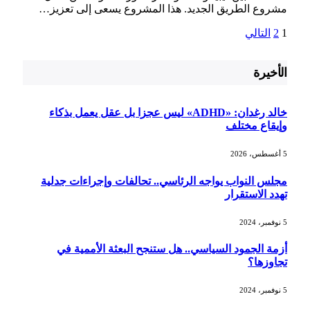
مشروع ⁢الطريق الجديد. هذا المشروع ⁣يسعى إلى تعزيز…
1
2
التالي
الأخيرة
خالد رغدان: «ADHD» ليس عجزا بل عقل يعمل بذكاء
وإيقاع مختلف
5 أغسطس، 2026
مجلس النواب يواجه الرئاسي.. تحالفات وإجراءات جدلية
تهدد الاستقرار
5 نوفمبر، 2024
أزمة الجمود السياسي.. هل ستنجح البعثة الأممية في
تجاوزها؟
5 نوفمبر، 2024