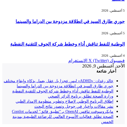
5 أغسطس، 2026
جوري طارق السيد في انطلاقة مزدوجة بين الدراما والسينما
5 أغسطس، 2026
الوطنية للنفط تناقش أداء وخطط شركة الجوف للتقنية النفطية
4 أغسطس، 2026
فيسبوك
X (Twitter)
الانستغرام
الأحد, أغسطس 9, 2026
أخبار شائعة
خالد رغدان: «ADHD» ليس عجزا بل عقل يعمل بذكاء وإيقاع مختلف
جوري طارق السيد في انطلاقة مزدوجة بين الدراما والسينما
الوطنية للنفط تناقش أداء وخطط شركة الجوف للتقنية النفطية
وزارة الصحة تطلق برنامج الزائر الصحي
إطلاق البرنامج الوطني لإصلاح وتطوير منظومة الإمداد الطبي
نشر مقالات وأخبار في جوجل وتصدر نتائج البحث
مايكروسوفت تنافس OpenAI بـ “تطبيق فائق” لخدمات Copilot
الصحة تطلق فعاليات الأسبوع العالمي للرضاعة الطبيعية بمدينة
الخمس