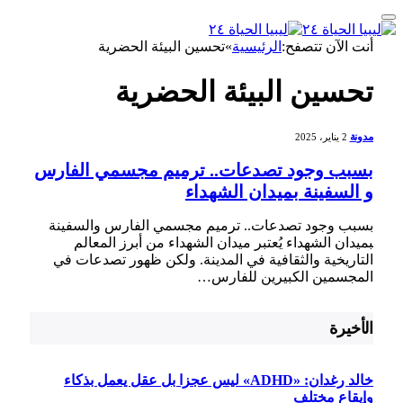
أنت الآن تتصفح:
الرئيسية
»
تحسين البيئة الحضرية
تحسين البيئة الحضرية
مدونة
2 يناير، 2025
بسبب وجود تصدعات.. ترميم مجسمي الفارس
و السفينة بميدان الشهداء
بسبب ‌وجود تصدعات.. ترميم⁣ مجسمي الفارس والسفينة
‍بميدان الشهداء يُعتبر ميدان ⁤الشهداء من‌ أبرز المعالم⁢
التاريخية‌ والثقافية في المدينة. ولكن ظهور ​تصدعات في
المجسمين الكبيرين للفارس…
الأخيرة
خالد رغدان: «ADHD» ليس عجزا بل عقل يعمل بذكاء
وإيقاع مختلف