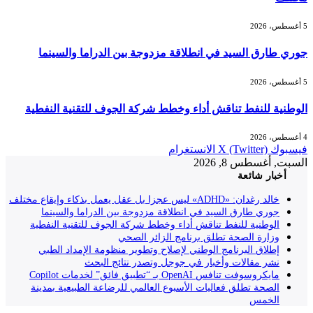
5 أغسطس، 2026
جوري طارق السيد في انطلاقة مزدوجة بين الدراما والسينما
5 أغسطس، 2026
الوطنية للنفط تناقش أداء وخطط شركة الجوف للتقنية النفطية
4 أغسطس، 2026
فيسبوك
X (Twitter)
الانستغرام
السبت, أغسطس 8, 2026
أخبار شائعة
خالد رغدان: «ADHD» ليس عجزا بل عقل يعمل بذكاء وإيقاع مختلف
جوري طارق السيد في انطلاقة مزدوجة بين الدراما والسينما
الوطنية للنفط تناقش أداء وخطط شركة الجوف للتقنية النفطية
وزارة الصحة تطلق برنامج الزائر الصحي
إطلاق البرنامج الوطني لإصلاح وتطوير منظومة الإمداد الطبي
نشر مقالات وأخبار في جوجل وتصدر نتائج البحث
مايكروسوفت تنافس OpenAI بـ “تطبيق فائق” لخدمات Copilot
الصحة تطلق فعاليات الأسبوع العالمي للرضاعة الطبيعية بمدينة
الخمس