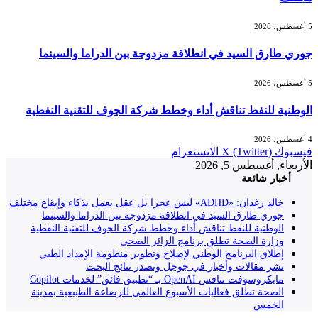
5 أغسطس، 2026
جوري طارق السيد في انطلاقة مزدوجة بين الدراما والسينما
5 أغسطس، 2026
الوطنية للنفط تناقش أداء وخطط شركة الجوف للتقنية النفطية
4 أغسطس، 2026
فيسبوك
X (Twitter)
الانستغرام
الأربعاء, أغسطس 5, 2026
أخبار شائعة
خالد رغدان: «ADHD» ليس عجزا بل عقل يعمل بذكاء وإيقاع مختلف
جوري طارق السيد في انطلاقة مزدوجة بين الدراما والسينما
الوطنية للنفط تناقش أداء وخطط شركة الجوف للتقنية النفطية
وزارة الصحة تطلق برنامج الزائر الصحي
إطلاق البرنامج الوطني لإصلاح وتطوير منظومة الإمداد الطبي
نشر مقالات وأخبار في جوجل وتصدر نتائج البحث
مايكروسوفت تنافس OpenAI بـ “تطبيق فائق” لخدمات Copilot
الصحة تطلق فعاليات الأسبوع العالمي للرضاعة الطبيعية بمدينة
الخمس