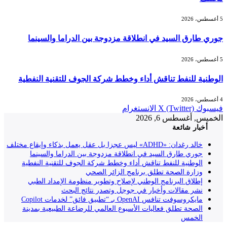
5 أغسطس، 2026
جوري طارق السيد في انطلاقة مزدوجة بين الدراما والسينما
5 أغسطس، 2026
الوطنية للنفط تناقش أداء وخطط شركة الجوف للتقنية النفطية
4 أغسطس، 2026
فيسبوك
X (Twitter)
الانستغرام
الخميس, أغسطس 6, 2026
أخبار شائعة
خالد رغدان: «ADHD» ليس عجزا بل عقل يعمل بذكاء وإيقاع مختلف
جوري طارق السيد في انطلاقة مزدوجة بين الدراما والسينما
الوطنية للنفط تناقش أداء وخطط شركة الجوف للتقنية النفطية
وزارة الصحة تطلق برنامج الزائر الصحي
إطلاق البرنامج الوطني لإصلاح وتطوير منظومة الإمداد الطبي
نشر مقالات وأخبار في جوجل وتصدر نتائج البحث
مايكروسوفت تنافس OpenAI بـ “تطبيق فائق” لخدمات Copilot
الصحة تطلق فعاليات الأسبوع العالمي للرضاعة الطبيعية بمدينة
الخمس