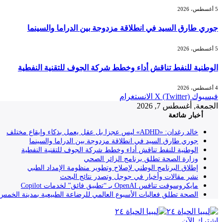
5 أغسطس، 2026
جوري طارق السيد في انطلاقة مزدوجة بين الدراما والسينما
5 أغسطس، 2026
الوطنية للنفط تناقش أداء وخطط شركة الجوف للتقنية النفطية
4 أغسطس، 2026
فيسبوك
X (Twitter)
الانستغرام
الجمعة, أغسطس 7, 2026
أخبار شائعة
خالد رغدان: «ADHD» ليس عجزا بل عقل يعمل بذكاء وإيقاع مختلف
جوري طارق السيد في انطلاقة مزدوجة بين الدراما والسينما
الوطنية للنفط تناقش أداء وخطط شركة الجوف للتقنية النفطية
وزارة الصحة تطلق برنامج الزائر الصحي
إطلاق البرنامج الوطني لإصلاح وتطوير منظومة الإمداد الطبي
نشر مقالات وأخبار في جوجل وتصدر نتائج البحث
مايكروسوفت تنافس OpenAI بـ “تطبيق فائق” لخدمات Copilot
الصحة تطلق فعاليات الأسبوع العالمي للرضاعة الطبيعية بمدينة الخمس
إشترك الآن