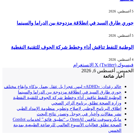
5 أغسطس، 2026
جوري طارق السيد في انطلاقة مزدوجة بين الدراما والسينما
5 أغسطس، 2026
الوطنية للنفط تناقش أداء وخطط شركة الجوف للتقنية النفطية
4 أغسطس، 2026
فيسبوك
X (Twitter)
الانستغرام
الخميس, أغسطس 6, 2026
أخبار شائعة
خالد رغدان: «ADHD» ليس عجزا بل عقل يعمل بذكاء وإيقاع مختلف
جوري طارق السيد في انطلاقة مزدوجة بين الدراما والسينما
الوطنية للنفط تناقش أداء وخطط شركة الجوف للتقنية النفطية
وزارة الصحة تطلق برنامج الزائر الصحي
إطلاق البرنامج الوطني لإصلاح وتطوير منظومة الإمداد الطبي
نشر مقالات وأخبار في جوجل وتصدر نتائج البحث
مايكروسوفت تنافس OpenAI بـ “تطبيق فائق” لخدمات Copilot
الصحة تطلق فعاليات الأسبوع العالمي للرضاعة الطبيعية بمدينة
الخمس