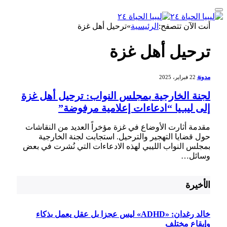
أنت الآن تتصفح:
الرئيسية
»
ترحيل أهل غزة
ترحيل أهل غزة
مدونة
22 فبراير، 2025
لجنة الخارجية بمجلس النواب: ترحيل أهل غزة
إلى ليبـيا “ادعاءات إعلامية مرفوضة”
مقدمة أثارت الأوضاع في غزة مؤخراً العديد من⁤ النقاشات
حول قضايا التهجير والترحيل. استجابت لجنة الخارجية
بمجلس النواب الليبي⁤ لهذه الادعاءات التي ‌نُشرت في بعض
⁢وسائل…
الأخيرة
خالد رغدان: «ADHD» ليس عجزا بل عقل يعمل بذكاء
وإيقاع مختلف