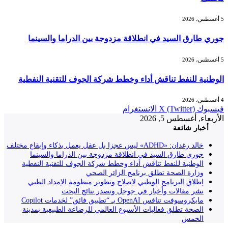
5 أغسطس، 2026
جوري طارق السيد في انطلاقة مزدوجة بين الدراما والسينما
5 أغسطس، 2026
الوطنية للنفط تناقش أداء وخطط شركة الجوف للتقنية النفطية
4 أغسطس، 2026
فيسبوك
X (Twitter)
الانستغرام
الأربعاء, أغسطس 5, 2026
أخبار شائعة
خالد رغدان: «ADHD» ليس عجزا بل عقل يعمل بذكاء وإيقاع مختلف
جوري طارق السيد في انطلاقة مزدوجة بين الدراما والسينما
الوطنية للنفط تناقش أداء وخطط شركة الجوف للتقنية النفطية
وزارة الصحة تطلق برنامج الزائر الصحي
إطلاق البرنامج الوطني لإصلاح وتطوير منظومة الإمداد الطبي
نشر مقالات وأخبار في جوجل وتصدر نتائج البحث
مايكروسوفت تنافس OpenAI بـ “تطبيق فائق” لخدمات Copilot
الصحة تطلق فعاليات الأسبوع العالمي للرضاعة الطبيعية بمدينة
الخمس