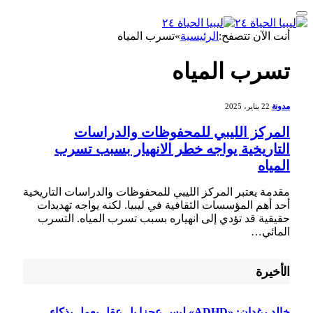
أنت الآن تتصفح:
الرئيسية
»
تسرب المياه
تسرب المياه
مدونة
22 يناير، 2025
المركز الليبي للمحفوظات والدراسات
التاريخية يواجه خطر الانهيار بسبب تسرب
المياه
مقدمة يعتبر المركز⁢ الليبي للمحفوظات ​والدراسات التاريخية
أحد أهم المؤسسات الثقافية في ليبيا. لكنه يواجه تهديدات⁣
حقيقية قد تؤدي إلى انهياره ⁢بسبب تسرب المياه. التسرب
المائي…
الأخيرة
خالد رغدان: «ADHD» ليس عجزا بل عقل يعمل بذكاء