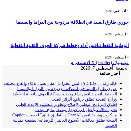
5 أغسطس، 2026
جوري طارق السيد في انطلاقة مزدوجة بين الدراما والسينما
5 أغسطس، 2026
الوطنية للنفط تناقش أداء وخطط شركة الجوف للتقنية النفطية
4 أغسطس، 2026
فيسبوك
X (Twitter)
الانستغرام
الجمعة, أغسطس 7, 2026
أخبار شائعة
خالد رغدان: «ADHD» ليس عجزا بل عقل يعمل بذكاء وإيقاع مختلف
جوري طارق السيد في انطلاقة مزدوجة بين الدراما والسينما
الوطنية للنفط تناقش أداء وخطط شركة الجوف للتقنية النفطية
وزارة الصحة تطلق برنامج الزائر الصحي
إطلاق البرنامج الوطني لإصلاح وتطوير منظومة الإمداد الطبي
نشر مقالات وأخبار في جوجل وتصدر نتائج البحث
مايكروسوفت تنافس OpenAI بـ “تطبيق فائق” لخدمات Copilot
الصحة تطلق فعاليات الأسبوع العالمي للرضاعة الطبيعية بمدينة
الخمس