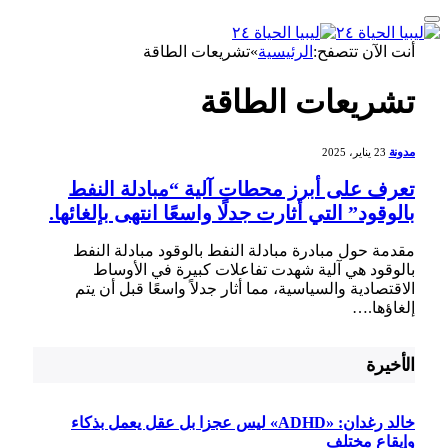
أنت الآن تتصفح:
الرئيسية
»
تشريعات الطاقة
تشريعات الطاقة
مدونة
23 يناير، 2025
‎تعرف على أبرز محطات آلية “مبادلة النفط
بالوقود” التي أثارت جدلًا واسعًا انتهى بإلغائها.
مقدمة حول مبادرة مبادلة النفط بالوقود مبادلة النفط
بالوقود هي آلية⁣ شهدت تفاعلات كبيرة في الأوساط⁢
الاقتصادية ‌والسياسية، مما أثار جدلاً واسعًا‌ قبل أن يتم⁢
إلغاؤها.…
الأخيرة
خالد رغدان: «ADHD» ليس عجزا بل عقل يعمل بذكاء
وإيقاع مختلف