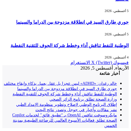
5 أغسطس، 2026
جوري طارق السيد في انطلاقة مزدوجة بين الدراما والسينما
5 أغسطس، 2026
الوطنية للنفط تناقش أداء وخطط شركة الجوف للتقنية النفطية
4 أغسطس، 2026
فيسبوك
X (Twitter)
الانستغرام
الأربعاء, أغسطس 5, 2026
أخبار شائعة
خالد رغدان: «ADHD» ليس عجزا بل عقل يعمل بذكاء وإيقاع مختلف
جوري طارق السيد في انطلاقة مزدوجة بين الدراما والسينما
الوطنية للنفط تناقش أداء وخطط شركة الجوف للتقنية النفطية
وزارة الصحة تطلق برنامج الزائر الصحي
إطلاق البرنامج الوطني لإصلاح وتطوير منظومة الإمداد الطبي
نشر مقالات وأخبار في جوجل وتصدر نتائج البحث
مايكروسوفت تنافس OpenAI بـ “تطبيق فائق” لخدمات Copilot
الصحة تطلق فعاليات الأسبوع العالمي للرضاعة الطبيعية بمدينة
الخمس