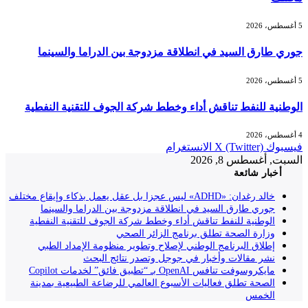
5 أغسطس، 2026
جوري طارق السيد في انطلاقة مزدوجة بين الدراما والسينما
5 أغسطس، 2026
الوطنية للنفط تناقش أداء وخطط شركة الجوف للتقنية النفطية
4 أغسطس، 2026
فيسبوك
X (Twitter)
الانستغرام
السبت, أغسطس 8, 2026
أخبار شائعة
خالد رغدان: «ADHD» ليس عجزا بل عقل يعمل بذكاء وإيقاع مختلف
جوري طارق السيد في انطلاقة مزدوجة بين الدراما والسينما
الوطنية للنفط تناقش أداء وخطط شركة الجوف للتقنية النفطية
وزارة الصحة تطلق برنامج الزائر الصحي
إطلاق البرنامج الوطني لإصلاح وتطوير منظومة الإمداد الطبي
نشر مقالات وأخبار في جوجل وتصدر نتائج البحث
مايكروسوفت تنافس OpenAI بـ “تطبيق فائق” لخدمات Copilot
الصحة تطلق فعاليات الأسبوع العالمي للرضاعة الطبيعية بمدينة
الخمس