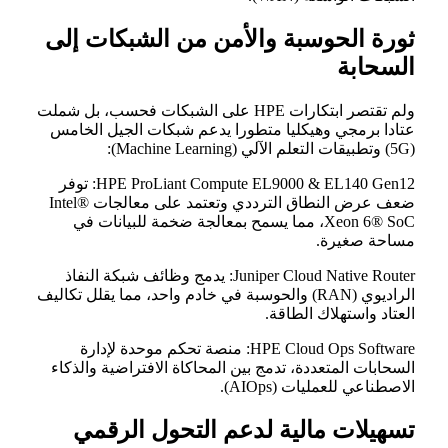
ثورة الحوسبة والأمن من الشبكات إلى
السحابة
ولم تقتصر ابتكارات HPE على الشبكات فحسب، بل شملت
عتادا برمجي وهيكليا متطورا يدعم شبكات الجيل الخامس
(5G) وتطبيقات التعلم الآلي (Machine Learning):
HPE ProLiant Compute EL9000 & EL140 Gen12: توفر
ضعف عرض النطاق الترددي وتعتمد على معالجات Intel®
Xeon 6® SoC، مما يسمح بمعالجة ضخمة للبيانات في
مساحة صغيرة.
Juniper Cloud Native Router: يدمج وظائف شبكة النفاذ
الراديوي (RAN) والحوسبة في خادم واحد، مما يقلل تكاليف
العتاد واستهلاك الطاقة.
HPE Cloud Ops Software: منصة تحكم موحدة لإدارة
السحابات المتعددة، تدمج بين المحاكاة الافتراضية والذكاء
الاصطناعي للعمليات (AIOps).
تسهيلات مالية لدعم التحول الرقمي