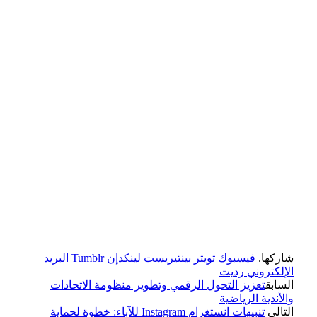
شاركها.
فيسبوك
تويتر
بينتيريست
لينكدإن
Tumblr
البريد
الإلكتروني
رديت
السابق
تعزيز التحول الرقمي وتطوير منظومة الاتحادات
والأندية الرياضية
التالي
تنبيهات انستغرام Instagram للآباء: خطوة لحماية