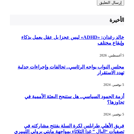
الأخيرة
خالد رغدان: «ADHD» ليس عجزا بل عقل يعمل بذكاء
وإيقاع مختلف
5 أغسطس، 2026
مجلس النواب يواجه الرئاسي.. تحالفات وإجراءات جدلية
تهدد الاستقرار
5 نوفمبر، 2024
أزمة الجمود السياسي.. هل ستنجح البعثة الأممية في
تجاوزها؟
5 نوفمبر، 2024
فريق الأهلي طرابلس لكرة السلة يفتتح مشاركته في
تصفيات “البال ” غدا الثلاثاء بمواجهة مايتي برولي الليبيري