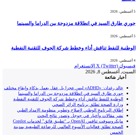
5 أغسطس، 2026
جوري طارق السيد في انطلاقة مزدوجة بين الدراما والسينما
5 أغسطس، 2026
الوطنية للنفط تناقش أداء وخطط شركة الجوف للتقنية النفطية
4 أغسطس، 2026
فيسبوك
X (Twitter)
الانستغرام
السبت, أغسطس 8, 2026
أخبار شائعة
خالد رغدان: «ADHD» ليس عجزا بل عقل يعمل بذكاء وإيقاع مختلف
جوري طارق السيد في انطلاقة مزدوجة بين الدراما والسينما
الوطنية للنفط تناقش أداء وخطط شركة الجوف للتقنية النفطية
وزارة الصحة تطلق برنامج الزائر الصحي
إطلاق البرنامج الوطني لإصلاح وتطوير منظومة الإمداد الطبي
نشر مقالات وأخبار في جوجل وتصدر نتائج البحث
مايكروسوفت تنافس OpenAI بـ “تطبيق فائق” لخدمات Copilot
الصحة تطلق فعاليات الأسبوع العالمي للرضاعة الطبيعية بمدينة
الخمس