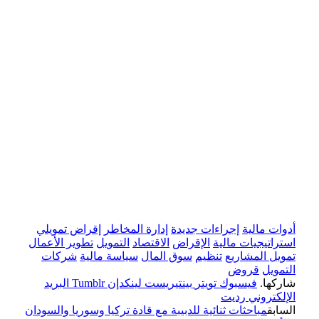
أدوات مالية
إجراءات جديدة
إدارة المخاطر
إقراض تمويلي
استراتيجيات مالية
الإقراض
الاقتصاد
التمويل
تطوير الأعمال
تمويل المشاريع
تنظيم
سوق المال
سياسة مالية
شركات
التمويل
قروض
شاركها.
فيسبوك
تويتر
بينتيريست
لينكدإن
Tumblr
البريد
الإلكتروني
رديت
السابق
مباحثات ثنائية للدبيبة مع قادة تركيا وسوريا والسودان