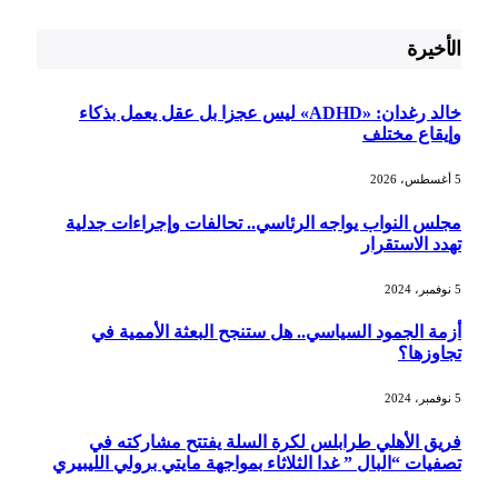
الأخيرة
خالد رغدان: «ADHD» ليس عجزا بل عقل يعمل بذكاء
وإيقاع مختلف
5 أغسطس، 2026
مجلس النواب يواجه الرئاسي.. تحالفات وإجراءات جدلية
تهدد الاستقرار
5 نوفمبر، 2024
أزمة الجمود السياسي.. هل ستنجح البعثة الأممية في
تجاوزها؟
5 نوفمبر، 2024
فريق الأهلي طرابلس لكرة السلة يفتتح مشاركته في
تصفيات “البال ” غدا الثلاثاء بمواجهة مايتي برولي الليبيري