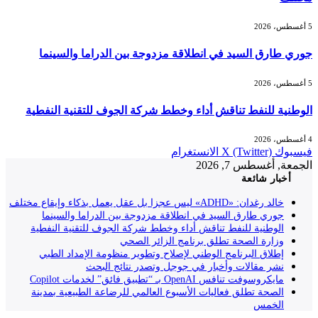
5 أغسطس، 2026
جوري طارق السيد في انطلاقة مزدوجة بين الدراما والسينما
5 أغسطس، 2026
الوطنية للنفط تناقش أداء وخطط شركة الجوف للتقنية النفطية
4 أغسطس، 2026
فيسبوك
X (Twitter)
الانستغرام
الجمعة, أغسطس 7, 2026
أخبار شائعة
خالد رغدان: «ADHD» ليس عجزا بل عقل يعمل بذكاء وإيقاع مختلف
جوري طارق السيد في انطلاقة مزدوجة بين الدراما والسينما
الوطنية للنفط تناقش أداء وخطط شركة الجوف للتقنية النفطية
وزارة الصحة تطلق برنامج الزائر الصحي
إطلاق البرنامج الوطني لإصلاح وتطوير منظومة الإمداد الطبي
نشر مقالات وأخبار في جوجل وتصدر نتائج البحث
مايكروسوفت تنافس OpenAI بـ “تطبيق فائق” لخدمات Copilot
الصحة تطلق فعاليات الأسبوع العالمي للرضاعة الطبيعية بمدينة
الخمس