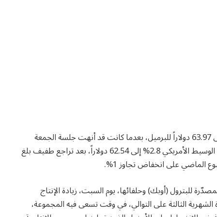
وصعدت العقود الآجلة لخام برنت بمقدار 1.9% لتصل إلى 63.97 دولاراً للبرميل، بعدما كانت قد أنهت جلسة الجمعة
على انخفاض بنسبة 0.9%. كما ارتفع خام غرب تكساس الوسيط الأمريكي 2.8% إلى 62.54 دولاراً، بعد تراجع طفيف بلغ
دّرة للبترول (أوبك) وحلفائها، يوم السبت، زيادة الإنتاج
 الزيادة الشهرية الثالثة على التوالي، في وقت تسعى فيه المجموعة،