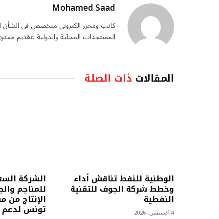
Mohamed Saad
المستجدات المحلية والدولية لتقديم محتو
المقالات
ذات الصلة
الوطنية للنفط تناقش أداء
الشركة السع
وخطط شركة الجوف للتقنية
للمناجم وال
النفطية
الإنتاج من 
تونس لدعم س
4 أغسطس، 2026