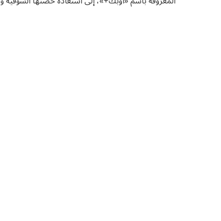
المعروفة باسم «أوبك+»، إلى استعادة حصتها السوقية و