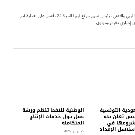
كاتب ومحرر الكتروني متخصص في الشأن الليبي والتقني، رئيس تحرير موقع ليبيا الحياة 24، أعمل على تغطية آخر
ى إخباري دقيق وموثوق
ودية التونسية
الوطنية للنفط تنظم ورشة
جبس تعلن بدء
عمل حول خدمات الإنتاج
مشروعها في
المتكاملة
لاسل الإمداد
25 يوليو، 2026