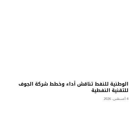
الوطنية للنفط تناقش أداء وخطط شركة الجوف
للتقنية النفطية
4 أغسطس، 2026