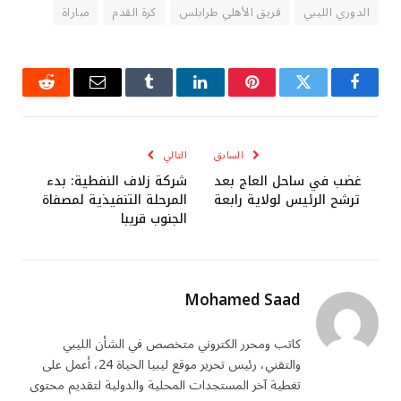
الدوري الليبي
فريق الأهلي طرابلس
كرة القدم
مباراة
فيسبوك
تويتر
بينتيريست
لينكدإن
Tumblr
البريد
رديت
الإلكتروني
السابق
التالي
غضب في ساحل العاج بعد
شركة زلاف النفطية: بدء
ترشح الرئيس لولاية رابعة
المرحلة التنفيذية لمصفاة
الجنوب قريبا
Mohamed Saad
كاتب ومحرر الكتروني متخصص في الشأن الليبي
والتقني، رئيس تحرير موقع ليبيا الحياة 24، أعمل على
تغطية آخر المستجدات المحلية والدولية لتقديم محتوى