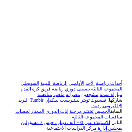
أحداث رياضية
الأحد
الأولمبي
الرياضة الليبية
السويحلي
المجموعة الثالثة
تصنيف
دوري
رياضة
فريق
كرة القدم
مباراة مهمة
مشجعين
مصراتة
ملعب
منافسة
شاركها.
فيسبوك
تويتر
بينتيريست
لينكدإن
Tumblr
البريد
الإلكتروني
رديت
السابق
الخميس تختتم مرحلة إياب الدوري الممتاز لحساب
منافسات المجموعة الثالثة
التالي
للاستيلاء على 700 ألف دينار.. حبس 3 مسؤولين
بمجلس إدارة مركز الدراسات الاجتماعية