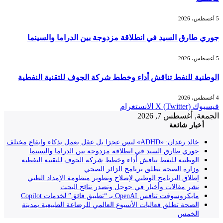
5 أغسطس، 2026
جوري طارق السيد في انطلاقة مزدوجة بين الدراما والسينما
5 أغسطس، 2026
الوطنية للنفط تناقش أداء وخطط شركة الجوف للتقنية النفطية
4 أغسطس، 2026
فيسبوك
X (Twitter)
الانستغرام
الجمعة, أغسطس 7, 2026
أخبار شائعة
خالد رغدان: «ADHD» ليس عجزا بل عقل يعمل بذكاء وإيقاع مختلف
جوري طارق السيد في انطلاقة مزدوجة بين الدراما والسينما
الوطنية للنفط تناقش أداء وخطط شركة الجوف للتقنية النفطية
وزارة الصحة تطلق برنامج الزائر الصحي
إطلاق البرنامج الوطني لإصلاح وتطوير منظومة الإمداد الطبي
نشر مقالات وأخبار في جوجل وتصدر نتائج البحث
مايكروسوفت تنافس OpenAI بـ “تطبيق فائق” لخدمات Copilot
الصحة تطلق فعاليات الأسبوع العالمي للرضاعة الطبيعية بمدينة
الخمس