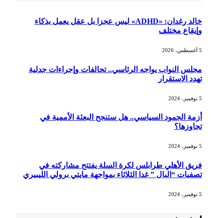
خالد رغدان: «ADHD» ليس عجزا بل عقل يعمل بذكاء
وإيقاع مختلف
5 أغسطس، 2026
مجلس النواب يواجه الرئاسي.. تحالفات وإجراءات جدلية
تهدد الاستقرار
5 نوفمبر، 2024
أزمة الجمود السياسي.. هل ستنجح البعثة الأممية في
تجاوزها؟
5 نوفمبر، 2024
فريق الأهلي طرابلس لكرة السلة يفتتح مشاركته في
تصفيات “البال ” غدا الثلاثاء بمواجهة مايتي برولي الليبيري
5 نوفمبر، 2024