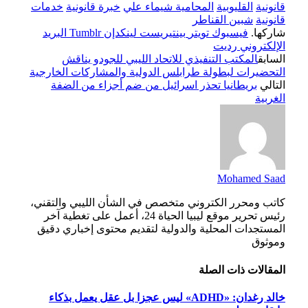
قانونية
القليوبية
المحامية شيماء علي
خبرة قانونية
خدمات
قانونية
شبين القناطر
شاركها.
فيسبوك
تويتر
بينتيريست
لينكدإن
Tumblr
البريد
الإلكتروني
رديت
السابق
المكتب التنفيذي للاتحاد الليبي للجودو يناقش
التحضيرات لبطولة طرابلس الدولية والمشاركات الخارجية
التالي
بريطانيا تحذر اسرائيل من ضم أجزاء من الضفة
الغربية
Mohamed Saad
كاتب ومحرر الكتروني متخصص في الشأن الليبي والتقني،
رئيس تحرير موقع ليبيا الحياة 24، أعمل على تغطية آخر
المستجدات المحلية والدولية لتقديم محتوى إخباري دقيق
وموثوق
المقالات
ذات الصلة
خالد رغدان: «ADHD» ليس عجزا بل عقل يعمل بذكاء