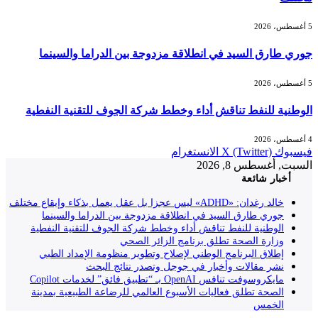
5 أغسطس، 2026
جوري طارق السيد في انطلاقة مزدوجة بين الدراما والسينما
5 أغسطس، 2026
الوطنية للنفط تناقش أداء وخطط شركة الجوف للتقنية النفطية
4 أغسطس، 2026
فيسبوك
X (Twitter)
الانستغرام
السبت, أغسطس 8, 2026
أخبار شائعة
خالد رغدان: «ADHD» ليس عجزا بل عقل يعمل بذكاء وإيقاع مختلف
جوري طارق السيد في انطلاقة مزدوجة بين الدراما والسينما
الوطنية للنفط تناقش أداء وخطط شركة الجوف للتقنية النفطية
وزارة الصحة تطلق برنامج الزائر الصحي
إطلاق البرنامج الوطني لإصلاح وتطوير منظومة الإمداد الطبي
نشر مقالات وأخبار في جوجل وتصدر نتائج البحث
مايكروسوفت تنافس OpenAI بـ “تطبيق فائق” لخدمات Copilot
الصحة تطلق فعاليات الأسبوع العالمي للرضاعة الطبيعية بمدينة
الخمس