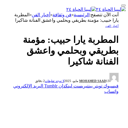
أنت الآن تتصفح:
الرئيسية
»
فن وثقافة
»
أخبار الفن
»
المطربة
يارا حبيب: مؤمنة بطريقي وبحلمي واعشق الفنانة شاكيرا
أخبار الفن
المطربة يارا حبيب: مؤمنة
بطريقي وبحلمي واعشق
الفنانة شاكيرا
13 مايو، 2025
MOHAMED SAAD
لا توجد تعليقات
2 دقائق
فيسبوك
تويتر
بينتيريست
لينكدإن
Tumblr
البريد الإلكتروني
واتساب