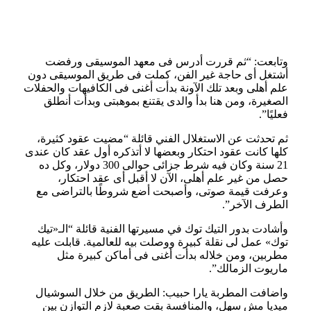
وتابعت: “ثم قررت أدرس فى معهد الموسيقى ورفضت
أشتغل أى حاجة غير الفن، كملت فى طريق الموسيقى دون
علم أهلى وبعد تلك الآونة بدأت أغنى فى الكافيهات والحفلات
الصغيرة، ومن هنا بدأ والدى يقتنع بموهبتى وبدأت أنطلق
فعليًا”.
ثم تحدثت عن الاستغلال الفني قائلة “مضيت عقود كثيرة،
كلها كانت عقود احتكار وبعضها لا أتذكره أول عقد كان عندى
21 سنة وكان فيه شرط جزائى حوالى 300 دولار، وكل ده
حصل من غير علم أهلى، الآن لا أقبل أى عقد احتكار،
وعرفت قيمة صوتى، وأصبحت أضع شروطًا بالتراضى مع
الطرف الآخر”.
وأشادت بدور التيك توك في مسيرتها الفنية قائلة “الـ«تيك
توك» عمل لى نقلة كبيرة ووصلت بيه للعالمية. قابلت عليه
مطربين، ومن خلاله بدأت أغنى فى أماكن كبيرة مثل
ماريوت الزمالك”.
واضافت المطربة يارا حبيب: الطريق من خلال السوشيال
ميديا مش سهل، والمنافسة بقت صعبة لازم التوازن بين