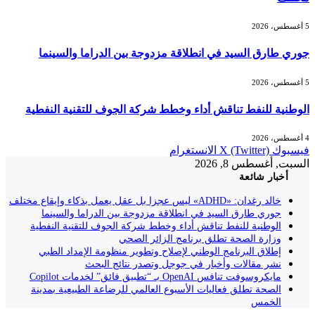
5 أغسطس، 2026
جوري طارق السيد في انطلاقة مزدوجة بين الدراما والسينما
5 أغسطس، 2026
الوطنية للنفط تناقش أداء وخطط شركة الجوف للتقنية النفطية
4 أغسطس، 2026
فيسبوك
X (Twitter)
الانستغرام
السبت, أغسطس 8, 2026
أخبار شائعة
خالد رغدان: «ADHD» ليس عجزا بل عقل يعمل بذكاء وإيقاع مختلف
جوري طارق السيد في انطلاقة مزدوجة بين الدراما والسينما
الوطنية للنفط تناقش أداء وخطط شركة الجوف للتقنية النفطية
وزارة الصحة تطلق برنامج الزائر الصحي
إطلاق البرنامج الوطني لإصلاح وتطوير منظومة الإمداد الطبي
نشر مقالات وأخبار في جوجل وتصدر نتائج البحث
مايكروسوفت تنافس OpenAI بـ “تطبيق فائق” لخدمات Copilot
الصحة تطلق فعاليات الأسبوع العالمي للرضاعة الطبيعية بمدينة
الخمس