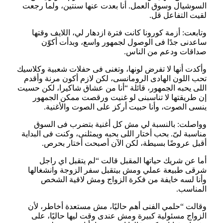
السوشيال وسوق العمل. أنا بعدت عنها سنتين، ولما رجعت
لقيت التفاعل قل.
وتابعت: أزمة كورونا كانت فترة ازدهار لي، اللايف وقتها
ساعدنى جدًا فى الوصول لجمهور واسع، وبدأت أكوّن
صداقات ودعم من الناس.
وأكدت أنها لا تفرض لونها، وتغنى فى حفلات شعبية وكلاسيك
تحب اللون الهادى الرومانسى، لكن لازم أكون مرنة وأقدم
اللى يحبه الجمهور، قائلة “أنا من عشاق شاكيرا، لكن حسيت
إن طريقتها لا تناسبنى لو غنيت ورقصت ممكن الجمهور
ينسى الصوت، وأنا حبيت أركز على الصوت والأغنية.
وواصلت: بالنسبة لي مش كل أغنية بتضرب فى السوق
مناسبة لىّ. بحب أختار اللى بحبه ويمثلنى، وكنت فى البداية
أقبل عروضًا بسيطة، لكن الآن أصبحت أختار بحرص.
أما عن شريك حياتها المقبل قالت “لم يتقبل اي راجل
شرقى طبيعة عملي ومش بيتقبل سفر الزوجة وانشغالها
وأنا لسه خايفة من فكرة الزواج ومش لاقية الشخص
المناسب.
وقالت “حلمي الفنى أهم حاليًا، مش مستعدة أخاطر، لأن
الزواج مسئولية كبيرة ومش عندى وقت ليها حاليًا، على