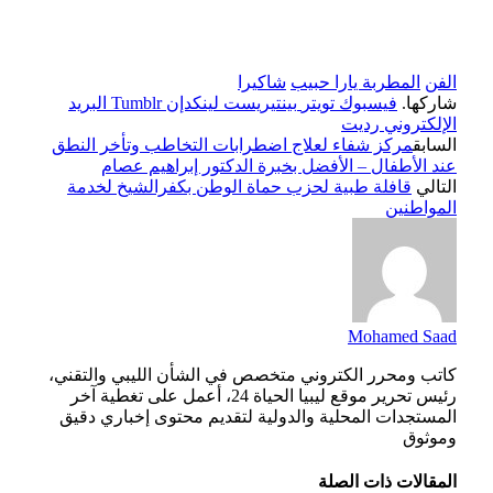
الفن
المطربة يارا حبيب
شاكيرا
شاركها.
فيسبوك
تويتر
بينتيريست
لينكدإن
Tumblr
البريد
الإلكتروني
رديت
السابق
مركز شفاء لعلاج اضطرابات التخاطب وتأخر النطق
عند الأطفال – الأفضل بخبرة الدكتور إبراهيم عصام
التالي
قافلة طبية لحزب حماة الوطن بكفرالشيخ لخدمة
المواطنين
Mohamed Saad
كاتب ومحرر الكتروني متخصص في الشأن الليبي والتقني،
رئيس تحرير موقع ليبيا الحياة 24، أعمل على تغطية آخر
المستجدات المحلية والدولية لتقديم محتوى إخباري دقيق
وموثوق
المقالات
ذات الصلة