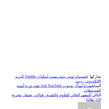
شاركها.
فيسبوك
تويتر
بينتيريست
لينكدإن
Tumblr
البريد
الإلكتروني
رديت
السابق
ميزة اسأل يوتيوب Ask YouTube تقود ثورة أتمتة
الفيديوهات
التالي
المعهد العالي للعلوم والتقنية رقدالين يحتفل بتخريج
120 طالبا