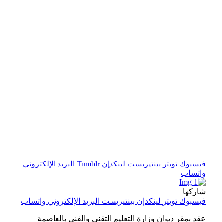
فيسبوك
تويتر
بينتيريست
لينكدإن
Tumblr
البريد الإلكتروني
واتساب
شاركها
فيسبوك
تويتر
لينكدإن
بينتيريست
البريد الإلكتروني
واتساب
عقد بمقر ديوان وزارة التعليم التقني والفني بالعاصمة