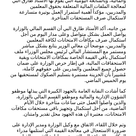
والمالية، وبالمتابعة اليومية التي يقوم بها الأستاذ طارق البي
لمعالجة الملفات المالية المتعلقة بحقوق المعلمين
والمدربين، مؤكداً أهمية استمرار العمل بوتيرة متسارعة
لاستكمال صرف المستحقات المتأخرة.
من جانبه، أكد الأستاذ طارق البي أن القسم المالي بالوزارة
يواصل العمل بشكل متواصل وعلى مدار اليوم من أجل
استكمال صرف مكافآت الامتحانات لكافة المعلمين
والمدربين، موضحاً أن معالي الوزير يتابع بشكل مباشر
ومستمر مع المستشار المالي لرئيس مجلس الوزراء ملف
استكمال باقي القيمة الخاصة بمكافآت الامتحانات وبقية
الاستحقاقات المالية، في إطار حرص الوزارة على ضمان
حصول جميع المعلمين والمدربين على حقوقهم كاملة،
مُشييراً بأن الخزينة مستمرة بتسليم الصكوك لمستحقيها من
يوم الخميس الماضي.
كما أشادت النقابة العامة بالجهود الكبيرة التي يبذلها موظفو
الشؤون الإدارية والمالية وموظفو القسم المالي بالوزارة،
والذين واصلوا العمل حتى ساعات متأخرة خلال الأيام
الماضية، من أجل استكمال وتجهيز باقي مستحقات مكافآت
الامتحانات، معتبرة أن هذه الجهود محل تقدير وامتنان.
وتم خلال اللقاء، الاتفاق مع وكيل الوزارة ومدير الإدارة على
ضرورة الاستعجال في معالجة القيمة التي استلمها مدراء