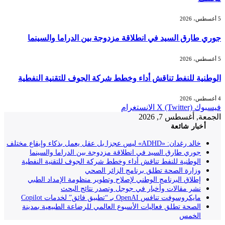
5 أغسطس، 2026
جوري طارق السيد في انطلاقة مزدوجة بين الدراما والسينما
5 أغسطس، 2026
الوطنية للنفط تناقش أداء وخطط شركة الجوف للتقنية النفطية
4 أغسطس، 2026
فيسبوك
X (Twitter)
الانستغرام
الجمعة, أغسطس 7, 2026
أخبار شائعة
خالد رغدان: «ADHD» ليس عجزا بل عقل يعمل بذكاء وإيقاع مختلف
جوري طارق السيد في انطلاقة مزدوجة بين الدراما والسينما
الوطنية للنفط تناقش أداء وخطط شركة الجوف للتقنية النفطية
وزارة الصحة تطلق برنامج الزائر الصحي
إطلاق البرنامج الوطني لإصلاح وتطوير منظومة الإمداد الطبي
نشر مقالات وأخبار في جوجل وتصدر نتائج البحث
مايكروسوفت تنافس OpenAI بـ “تطبيق فائق” لخدمات Copilot
الصحة تطلق فعاليات الأسبوع العالمي للرضاعة الطبيعية بمدينة
الخمس