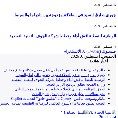
5 أغسطس، 2026
جوري طارق السيد في انطلاقة مزدوجة بين الدراما والسينما
5 أغسطس، 2026
الوطنية للنفط تناقش أداء وخطط شركة الجوف للتقنية النفطية
4 أغسطس، 2026
فيسبوك
X (Twitter)
الانستغرام
الخميس, أغسطس 6, 2026
أخبار شائعة
خالد رغدان: «ADHD» ليس عجزا بل عقل يعمل بذكاء وإيقاع مختلف
جوري طارق السيد في انطلاقة مزدوجة بين الدراما والسينما
الوطنية للنفط تناقش أداء وخطط شركة الجوف للتقنية النفطية
وزارة الصحة تطلق برنامج الزائر الصحي
إطلاق البرنامج الوطني لإصلاح وتطوير منظومة الإمداد الطبي
نشر مقالات وأخبار في جوجل وتصدر نتائج البحث
مايكروسوفت تنافس OpenAI بـ “تطبيق فائق” لخدمات Copilot
الصحة تطلق فعاليات الأسبوع العالمي للرضاعة الطبيعية بمدينة الخمس
إشترك الآن