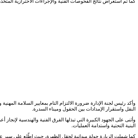
كما تم استعراض نتائج الفحوصات الفنية والإجراءات الاحترازية المتخذة
وأكد رئيس لجنة الإدارة ضرورة الالتزام التام بمعايير السلامة المهني
النقل واستقرار الإمدادات بين الحقول وميناء السدرة.
وأثنى على الجهود الكبيرة التي تبذلها الفرق الفنية والهندسية لإنجاز
البنية التحتية واستدامة العمليات.
كما شملت الزيارة جولة ميدانية لحقل الظهرة، حيث اطّلع على سير عملي