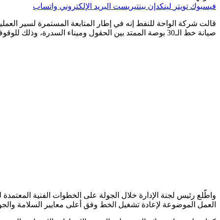
فيسبوك
تويتر
لينكدإن
بينتيريست
البريد الإلكتروني
واتساب
قالت شركة الواحة للنفط إنه في إطار المتابعة المستمرة لسير العمليا
صيانة خط الـ30 بوصة الممتد بين الحقول وميناء السدرة، وذلك للوقوف على إجراءات المعالجة والإصلاح عقب التسرب الذي تم تسجيله مؤخراً.
واطّلع رئيس لجنة الإدارة خلال الجولة على الخطوات الفنية المعت
العمل الموضوعة لإعادة تشغيل الخط وفق أعلى معايير السلامة والجو