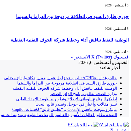
5 أغسطس، 2026
جوري طارق السيد في انطلاقة مزدوجة بين الدراما والسينما
5 أغسطس، 2026
الوطنية للنفط تناقش أداء وخطط شركة الجوف للتقنية النفطية
4 أغسطس، 2026
فيسبوك
X (Twitter)
الانستغرام
الخميس, أغسطس 6, 2026
أخبار شائعة
خالد رغدان: «ADHD» ليس عجزا بل عقل يعمل بذكاء وإيقاع مختلف
جوري طارق السيد في انطلاقة مزدوجة بين الدراما والسينما
الوطنية للنفط تناقش أداء وخطط شركة الجوف للتقنية النفطية
وزارة الصحة تطلق برنامج الزائر الصحي
إطلاق البرنامج الوطني لإصلاح وتطوير منظومة الإمداد الطبي
نشر مقالات وأخبار في جوجل وتصدر نتائج البحث
مايكروسوفت تنافس OpenAI بـ “تطبيق فائق” لخدمات Copilot
الصحة تطلق فعاليات الأسبوع العالمي للرضاعة الطبيعية بمدينة الخمس
إشترك الآن