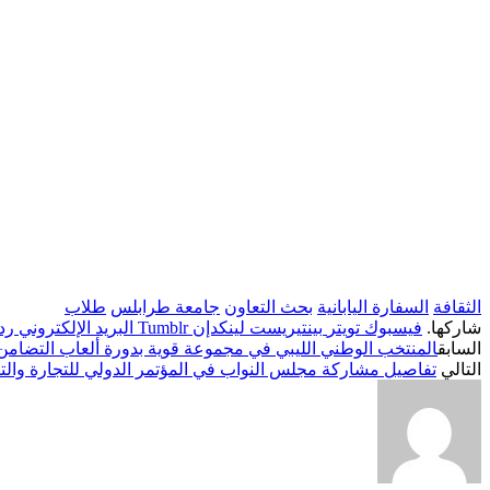
الثقافة
السفارة اليابانية
بحث التعاون
جامعة طرابلس
طلاب
شاركها.
فيسبوك
تويتر
بينتيريست
لينكدإن
Tumblr
البريد الإلكتروني
رد
السابق
المنتخب الوطني الليبي في مجموعة قوية بدورة ألعاب التضامن
التالي
تفاصيل مشاركة مجلس النواب في المؤتمر الدولي للتجارة والتن