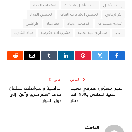
إعادة تأهيل
إعادة تأهيل شبكات
استدامة المياه
بئر ترفاس
تحسين الخدمات العامة
تحسين المياه
تنمية مستدامة
خدمات المياه
خط مياه
طرابلس
ليبيا
مشاريع بنية تحتية
مشروعات حكومية
مياه الشرب
فيسبوك
تويتر
بينتيريست
لينكدإن
Tumblr
البريد
رديت
الإلكتروني
السابق
التالي
سجن مسؤول مصرفي بسبب
الداخلية والمواصلات تطلقان
قضية اختلاس بـ900 ألف
خدمة “سفر سريع وآمن” إلى
دينار
دول الجوار
الباحث