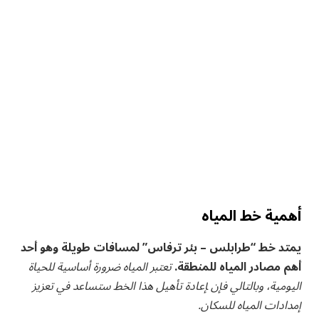
أهمية خط المياه
يمتد خط “طرابلس – بئر ترفاس” لمسافات طويلة⁣ وهو أحد
أهم مصادر المياه للمنطقة.
تعتبر المياه ضرورة أساسية للحياة
اليومية، ‌وبالتالي فإن ‍إعادة تأهيل هذا الخط ستساعد في تعزيز
إمدادات ⁢المياه للسكان.