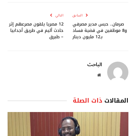
الإلكتروني
السابق
التالي
صرمان.. حبس مدير مصرفي
12 مصريا يلقون مصرعهم إثر
و8 موظفين في قضية فساد
حادث أليم في طريق أجدابيا
بـ12 مليون دينار
– طبرق
الباحث
موقع
الويب
المقالات
ذات الصلة