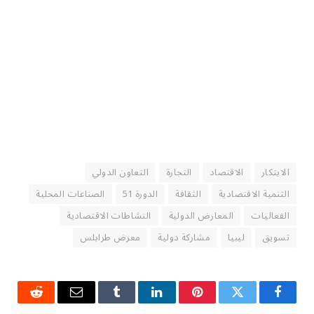
الابتكار
الاقتصاد
التجارة
التعاون الدولي
التنمية الاقتصادية
الثقافة
الدورة 51
الصناعات المحلية
الفعاليات
المعارض الدولية
النشاطات الاقتصادية
تسويق
ليبيا
مشاركة دولية
معرض طرابلس
فيسبوك
تويتر
بينتيريست
لينكدإن
Tumblr
البريد
رديت